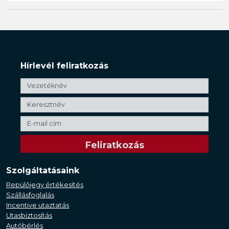
Hírlevél feliratkozás
Szolgáltatásaink
Repülőjegy értékesítés
Szállásfoglalás
Incentive utaztatás
Utasbiztosítás
Autóbérlés