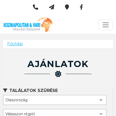
Kozmapolitan & Vári Utazási 
Városlátogatások
Főoldal
AJÁNLATOK
TALÁLATOK SZŰRÉSE