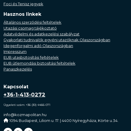
Foci és Tenisz jegyek
Hasznos linkek
Általános szerződési feltételek
Utazási csomag tájékoztató
Adatvédelmi és adatkezelési szabályzat
Gyakorlati tudnivalók egyéni utazóknak Olaszországban
Idegenforgalmi adó Olaszországban
Impresszum
EUB utasbiztosítási feltételek
EUB útlemondási biztosítási feltételek
Panaszkezelés
Kapcsolat
+36-1-413-0272
Ügyeleti szám: +36 (30) 4466-071
info@kozmapolitan.hu
1094 Budapest, Liliom u. 17. | 4400 Nyíregyháza, Körte u.34.