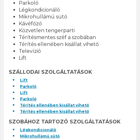
Parkoló
Légkondicionáló
Mikrohullámú sütő
Kávéfőző
Közvetlen tengerparti
Térítésmentes széf a szobában
Térítés ellenében kisállat vihető
Televízió
Lift
SZÁLLODAI SZOLGÁLTATÁSOK
Lift
Parkoló
Lift
Parkoló
Térítés ellenében kisállat vihető
Térítés ellenében kisállat vihető
SZOBÁHOZ TARTOZÓ SZOLGÁLTATÁSOK
Légkondicionáló
Mikrohullámú sütő