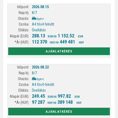
2026.08.15
8/7
Egyéni
A4 fős
4 felnőtt
Önellátás
288.13
1 152.52
EUR/fő
EUR
112 370
449 481
HUF/fő
HUF
AJÁNLATKÉRÉS
2026.08.22
8/7
Egyéni
A4 fős
4 felnőtt
Önellátás
249.45
997.82
EUR/fő
EUR
97 287
389 148
HUF/fő
HUF
AJÁNLATKÉRÉS