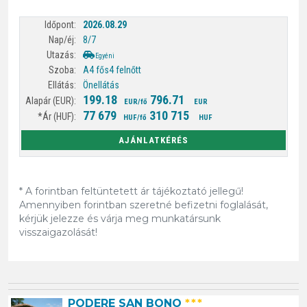
2026.08.29
8/7
Egyéni
A4 fős
4 felnőtt
Önellátás
199.18
796.71
EUR/fő
EUR
77 679
310 715
HUF/fő
HUF
AJÁNLATKÉRÉS
* A forintban feltüntetett ár tájékoztató jellegű!
Amennyiben forintban szeretné befizetni foglalását,
kérjük jelezze és várja meg munkatársunk
visszaigazolását!
PODERE SAN BONO
***