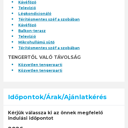
Kávéfőző
Televízió
Légkondicionáló
Térítésmentes széf a szobában
Kávéfőző
Balkon-terasz
Televízió
Mikrohullámú sütő
Térítésmentes széf a szobában
TENGERTŐL VALÓ TÁVOLSÁG
Közvetlen tengerparti
Közvetlen tengerparti
Időpontok/Árak/Ajánlatkérés
Kérjük válassza ki az önnek megfelelő
indulási időpontot