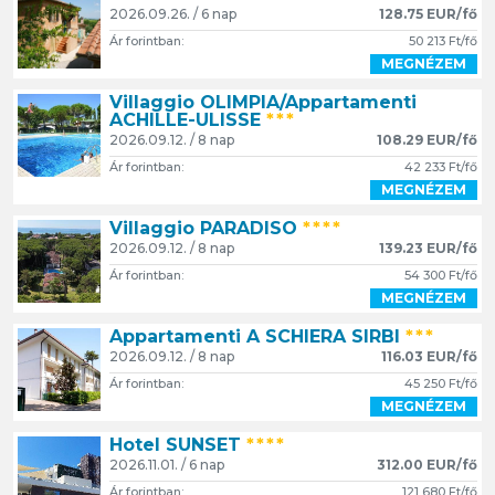
2026.09.26. / 6 nap
128.75 EUR/fő
Ár forintban:
50 213 Ft/fő
MEGNÉZEM
Villaggio OLIMPIA/Appartamenti
ACHILLE-ULISSE
***
2026.09.12. / 8 nap
108.29 EUR/fő
Ár forintban:
42 233 Ft/fő
MEGNÉZEM
Villaggio PARADISO
****
2026.09.12. / 8 nap
139.23 EUR/fő
Ár forintban:
54 300 Ft/fő
MEGNÉZEM
Appartamenti A SCHIERA SIRBI
***
2026.09.12. / 8 nap
116.03 EUR/fő
Ár forintban:
45 250 Ft/fő
MEGNÉZEM
Hotel SUNSET
****
2026.11.01. / 6 nap
312.00 EUR/fő
Ár forintban:
121 680 Ft/fő