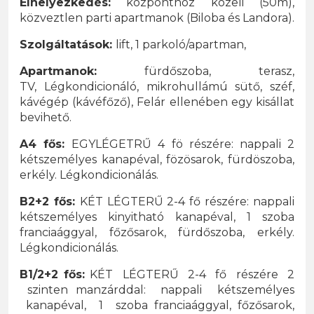
Elhelyezkedés:
központhoz közeli (50m),
közveztlen parti apartmanok (Biloba és Landora).
Szolgáltatások:
lift, 1 parkoló/apartman,
Apartmanok:
fürdőszoba, terasz,
TV, Légkondicionáló, mikrohullámú sütő, széf,
kávégép (kávéfőző), Felár ellenében egy kisállat
bevihető.​
A4 fős:
EGYLÉGETRŰ 4 fö részére: nappali 2
kétszemélyes kanapéval, fözösarok, fürdöszoba,
erkély. Légkondicionálás.
B2+2 fős:
KÉT LÉGTERŰ 2-4 fő részére: nappali
kétszemélyes kinyitható kanapéval, 1 szoba
franciaággyal, főzősarok, fürdőszoba, erkély.
Légkondicionálás.
B1/2+2 fős:
KÉT LÉGTERŰ 2-4 fő részére 2
szinten manzárddal: nappali kétszemélyes
kanapéval, 1 szoba franciaággyal, főzősarok,