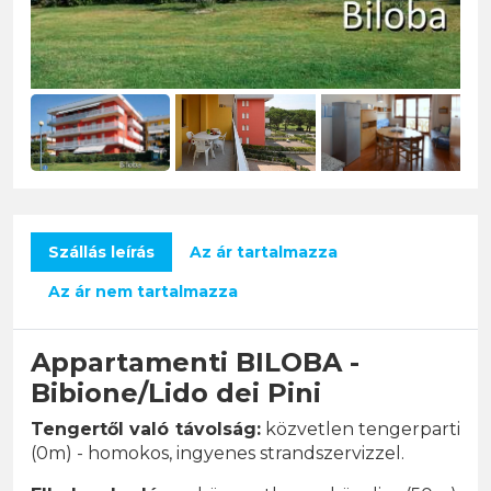
Szállás leírás
Az ár tartalmazza
Az ár nem tartalmazza
Appartamenti BILOBA -
Bibione/Lido dei Pini
Tengertől való távolság:
közvetlen tengerparti
(0m) - homokos, ingyenes strandszervizzel.