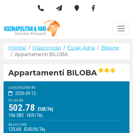
Kozmapolitan & Vári Utazási 
Városlátogatások
Főoldal
Olaszország
Észak-Adria
Bibione
Appartamenti BILOBA
***
Appartamenti BILOBA
LEGKEDVEZŐBB ÁR
2026.09.12.
TELJES ÁR:
502.78
EUR/7éj
196 082
HUF
/7éj
ÁR EGY FŐRE:
125.69
EUR/fő/7éj