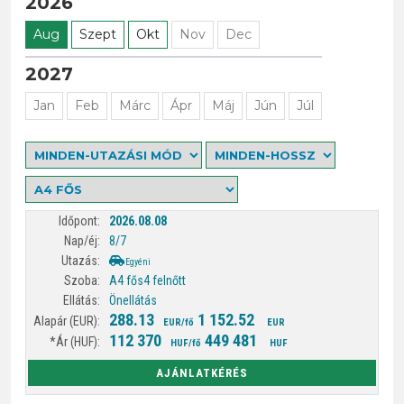
2026
Aug
Szept
Okt
Nov
Dec
2027
Jan
Feb
Márc
Ápr
Máj
Jún
Júl
2026.08.08
8/7
Egyéni
A4 fős
4 felnőtt
Önellátás
288.13
1 152.52
EUR/fő
EUR
112 370
449 481
HUF/fő
HUF
AJÁNLATKÉRÉS