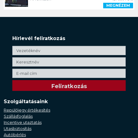
MEGNÉZEM
Hírlevél feliratkozás
Szolgáltatásaink
Repülőjegy értékesítés
Szállásfoglalás
Incentive utaztatás
Utasbiztosítás
Autóbérlés