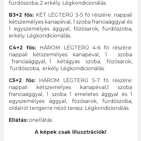
fürdőszoba, 2 erkély. Légkondicionálás.
B3+2 fős:
KÉT LÉGTERŰ 3-5 fő részére: nappali
kétszemélyes kanapéval, 1 szoba franciaággyal és
1 egyszemélyes ággyal, főzősarok, fürdőszoba,
erkély. Légkondicionálás.
C4+2 fős:
HÁROM LÉGTERŰ 4-6 fő részére:
nappali kétszemélyes kanapéval, 1 szoba
franciaággyal, 1 kétágyas szoba, főzősarok,
fürdőszoba, erkély. Légkondicionálás.
C5+2 fős:
HÁROM LÉGTERŰ 5-7 fő részére:
nappali kétszemélyes kanapéval,1 szoba
franciaággyal, 1 szoba 1 emeletes ággyal és 1
egyszemélyes ággyal, főzősarok, fürdőszoba,
oldalról tengerre néző terasz. Légkondicionálás.
Ellátás:
önellátás
A képek csak illusztrációk!