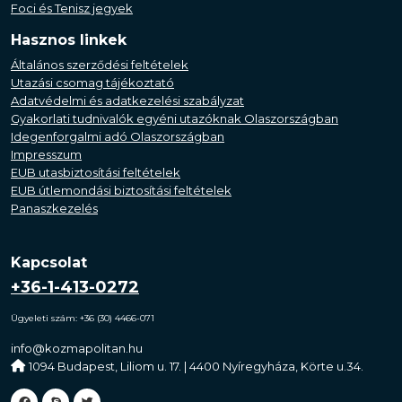
Foci és Tenisz jegyek
Hasznos linkek
Általános szerződési feltételek
Utazási csomag tájékoztató
Adatvédelmi és adatkezelési szabályzat
Gyakorlati tudnivalók egyéni utazóknak Olaszországban
Idegenforgalmi adó Olaszországban
Impresszum
EUB utasbiztosítási feltételek
EUB útlemondási biztosítási feltételek
Panaszkezelés
Kapcsolat
+36-1-413-0272
Ügyeleti szám: +36 (30) 4466-071
info@kozmapolitan.hu
1094 Budapest, Liliom u. 17. | 4400 Nyíregyháza, Körte u.34.