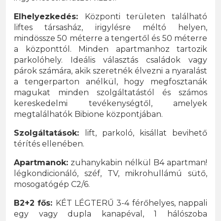
Elhelyezkedés:
Központi területen található
liftes társasház, irigylésre méltó helyen,
mindössze 50 méterre a tengertől és 50 méterre
a központtól. Minden apartmanhoz tartozik
parkolóhely. Ideális választás családok vagy
párok számára, akik szeretnék élvezni a nyaralást
a tengerparton anélkül, hogy megfosztanák
magukat minden szolgáltatástól és számos
kereskedelmi tevékenységtől, amelyek
megtalálhatók Bibione központjában.
Szolgáltatások:
lift, parkoló, kisállat bevihető
térítés ellenében.
Apartmanok:
zuhanykabin nélkül B4 apartman!
légkondicionáló, széf, TV, mikrohullámú sütő,
mosogatógép C2/6.
B2+2 fős:
KÉT LÉGTERŰ 3-4 férőhelyes, nappali
egy vagy dupla kanapéval, 1 hálószoba