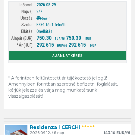
2026.08.29
8/7
Egyéni
B3+1 fős
1 felnőtt
Önellátás
750.30
750.30
EUR/fő
EUR
292 615
292 615
HUF/fő
HUF
AJÁNLATKÉRÉS
* A forintban feltüntetett ár tájékoztató jellegű!
Amennyiben forintban szeretné befizetni foglalását,
kérjük jelezze és várja meg munkatársunk
visszaigazolását!
Residenza I CERCHI
*****
2026.09.12. / 8 nap
143.10 EUR/fő