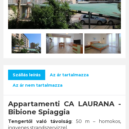
Szállás leírás
Az ár tartalmazza
Az ár nem tartalmazza
Appartamenti CA LAURANA -
Bibione Spiaggia
Tengertől való távolság
: 50 m – homokos,
ingyenes strandszervizzel.