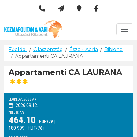
Kozmapolitan & Vári Utazási 
Városlátogatások
Főoldal
Olaszország
Észak-Adria
Bibione
Appartamenti CA LAURANA
Appartamenti CA LAURANA
***
LEGKEDVEZŐBB ÁR
2026.09.12.
TELJES ÁR:
464.10
EUR/7éj
180 999
HUF
/7éj