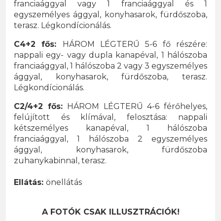
franciaággyal vagy 1 franciaággyal és 1
egyszemélyes ággyal, konyhasarok, fürdőszoba,
terasz. Légkondícionálás.
C4+2 fős:
HÁROM LÉGTERŰ 5-6 fő részére:
nappali egy- vagy dupla kanapéval, 1 hálószoba
franciaággyal, 1 hálószoba 2 vagy 3 egyszemélyes
ággyal, konyhasarok, fürdőszoba, terasz.
Légkondícionálás.
C2/4+2 fős:
HÁROM LÉGTERŰ 4-6 férőhelyes,
felújított és klímával, felosztása: nappali
kétszemélyes kanapéval, 1 hálószoba
franciaággyal, 1 hálószoba 2 egyszemélyes
ággyal, konyhasarok, fürdőszoba
zuhanykabinnal, terasz.
Ellátás:
önellátás
A FOTÓK CSAK ILLUSZTRÁCIÓK!