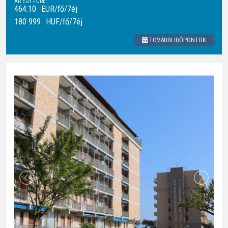
ÁR EGY FŐRE:
464.10
EUR/fő/7éj
180 999
HUF
/fő/7éj
TOVÁBBI IDŐPONTOK