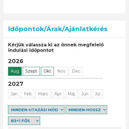
Időpontok/Árak/Ajánlatkérés
Kérjük válassza ki az önnek megfelelő
indulási időpontot
2026
Aug
Szept
Okt
Nov
Dec
2027
Jan
Feb
Márc
Ápr
Máj
Jún
Júl