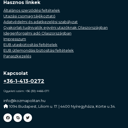
Hasznos linkek
Általános szerződési feltételek
Utazási csomag tájékoztató
Adatvédelmi és adatkezelési szabályzat
Gyakorlati tudnivalók egyéni utazóknak Olaszországban
Idegenforgalmi adó Olaszországban
Impresszum
EUB utasbiztosítási feltételek
EUB útlemondási biztosítási feltételek
Panaszkezelés
Kapcsolat
+36-1-413-0272
Ügyeleti szám: +36 (30) 4466-071
info@kozmapolitan.hu
1094 Budapest, Liliom u. 17. | 4400 Nyíregyháza, Körte u.34.