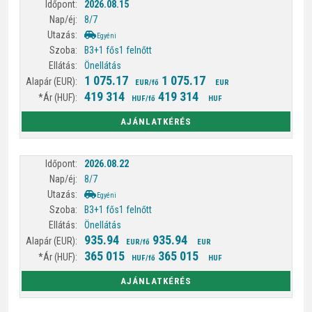
2026.08.15
8/7
Egyéni
B3+1 fős
1 felnőtt
Önellátás
1 075.17
1 075.17
EUR/fő
EUR
419 314
419 314
HUF/fő
HUF
AJÁNLATKÉRÉS
2026.08.22
8/7
Egyéni
B3+1 fős
1 felnőtt
Önellátás
935.94
935.94
EUR/fő
EUR
365 015
365 015
HUF/fő
HUF
AJÁNLATKÉRÉS