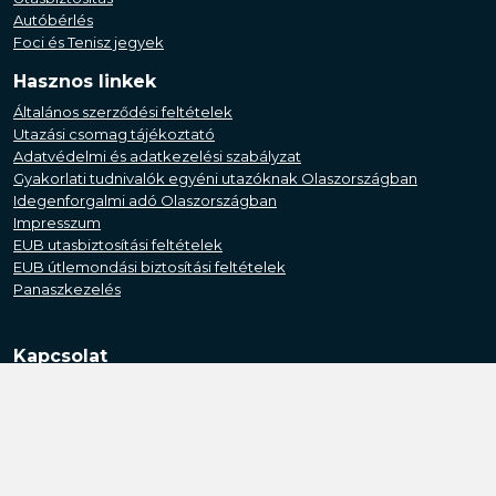
Autóbérlés
Foci és Tenisz jegyek
Hasznos linkek
Általános szerződési feltételek
Utazási csomag tájékoztató
Adatvédelmi és adatkezelési szabályzat
Gyakorlati tudnivalók egyéni utazóknak Olaszországban
Idegenforgalmi adó Olaszországban
Impresszum
EUB utasbiztosítási feltételek
EUB útlemondási biztosítási feltételek
Panaszkezelés
Kapcsolat
+36-1-413-0272
Ügyeleti szám: +36 (30) 4466-071
info@kozmapolitan.hu
1094 Budapest, Liliom u. 17. | 4400 Nyíregyháza, Körte u.34.