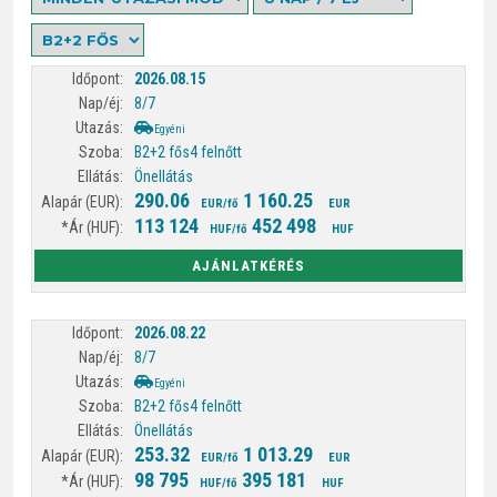
2026.08.15
8/7
Egyéni
B2+2 fős
4 felnőtt
Önellátás
290.06
1 160.25
EUR/fő
EUR
113 124
452 498
HUF/fő
HUF
AJÁNLATKÉRÉS
2026.08.22
8/7
Egyéni
B2+2 fős
4 felnőtt
Önellátás
253.32
1 013.29
EUR/fő
EUR
98 795
395 181
HUF/fő
HUF