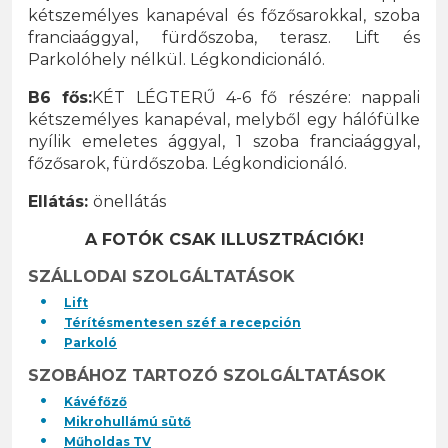
kétszemélyes kanapéval és főzősarokkal, szoba
franciaággyal, fürdőszoba, terasz. Lift és
Parkolóhely nélkül. Légkondicionáló.
B6 fős:
KÉT LÉGTERŰ 4-6 fő részére: nappali
kétszemélyes kanapéval, melyből egy hálófülke
nyílik emeletes ággyal, 1 szoba franciaággyal,
főzősarok, fürdőszoba. Légkondicionáló.
Ellátás:
önellátás
A FOTÓK CSAK ILLUSZTRÁCIÓK!
SZÁLLODAI SZOLGÁLTATÁSOK
Lift
Térítésmentesen széf a recepción
Parkoló
SZOBÁHOZ TARTOZÓ SZOLGÁLTATÁSOK
Kávéfőző
Mikrohullámú sütő
Műholdas TV