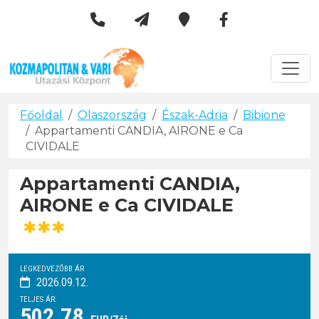
Kozmapolitan & Vári Utazási 
Városlátogatások
Főoldal
Olaszország
Észak-Adria
Bibione
Appartamenti CANDIA, AIRONE e Ca
CIVIDALE
Appartamenti CANDIA,
AIRONE e Ca CIVIDALE
***
LEGKEDVEZŐBB ÁR
2026.09.12.
TELJES ÁR:
502.78