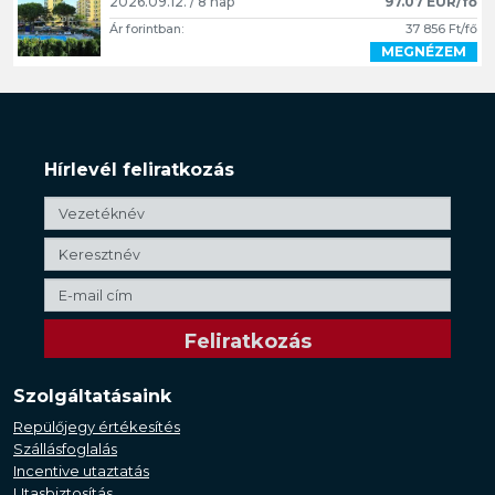
2026.09.12. / 8 nap
97.07 EUR/fő
Ár forintban:
37 856 Ft/fő
MEGNÉZEM
Hírlevél feliratkozás
Szolgáltatásaink
Repülőjegy értékesítés
Szállásfoglalás
Incentive utaztatás
Utasbiztosítás