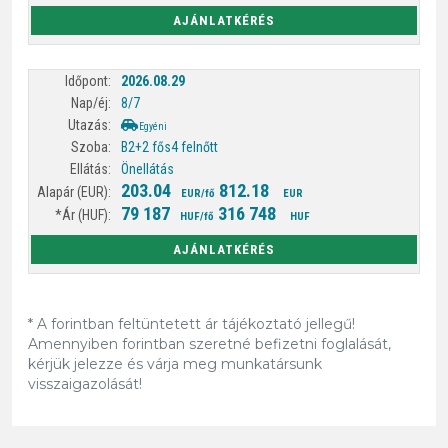
AJÁNLATKÉRÉS
2026.08.29
8/7
Egyéni
B2+2 fős
4 felnőtt
Önellátás
203.04
812.18
EUR/fő
EUR
79 187
316 748
HUF/fő
HUF
AJÁNLATKÉRÉS
* A forintban feltüntetett ár tájékoztató jellegű!
Amennyiben forintban szeretné befizetni foglalását,
kérjük jelezze és várja meg munkatársunk
visszaigazolását!