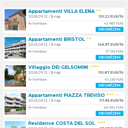
Appartamenti VILLA ELENA
**
2026.09.12. / 8 nap
110.22 EUR/fő
Ár forintban:
42 987 Ft/fő
MEGNÉZEM
Appartamenti BRISTOL
**
2026.09.12. / 8 nap
146.97 EUR/fő
Ár forintban:
57 316 Ft/fő
MEGNÉZEM
Villaggio DEI GELSOMINI
****
2026.09.12. / 8 nap
110.87 EUR/fő
Ár forintban:
43 239 Ft/fő
MEGNÉZEM
Appartamenti PIAZZA TREVISO
***
2026.09.12. / 8 nap
117.96 EUR/fő
Ár forintban:
46 004 Ft/fő
MEGNÉZEM
Residence COSTA DEL SOL
***