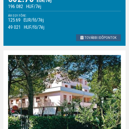
EUR/7éj
196 082
HUF
/7éj
ÁR EGY FŐRE:
125.69
EUR/fő/7éj
49 021
HUF
/fő/7éj
TOVÁBBI IDŐPONTOK