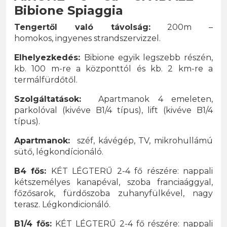
Bibione Spiaggia
Tengertől való távolság:
200m –
homokos, ingyenes strandszervizzel.
Elhelyezkedés:
Bibione egyik legszebb részén,
kb. 100 m-re a központtól és kb. 2 km-re a
termálfürdőtől.
Szolgáltatások:
Apartmanok 4 emeleten,
parkolóval (kivéve B1/4 típus), lift (kivéve B1/4
típus).
Apartmanok:
széf, kávégép, TV, mikrohullámú
sütő, légkondícionáló.
B4 fős:
KÉT LÉGTERŰ 2-4 fő részére: nappali
kétszemélyes kanapéval, szoba franciaággyal,
főzősarok, fürdőszoba zuhanyfülkével, nagy
terasz. Légkondicionáló.
B1/4 fős:
KÉT LÉGTERŰ 2-4 fő részére: nappali