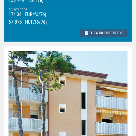
135 749
HUF
/7éj
ÁR EGY FŐRE:
174.04
EUR/fő/7éj
67 875
HUF
/fő/7éj
TOVÁBBI IDŐPONTOK