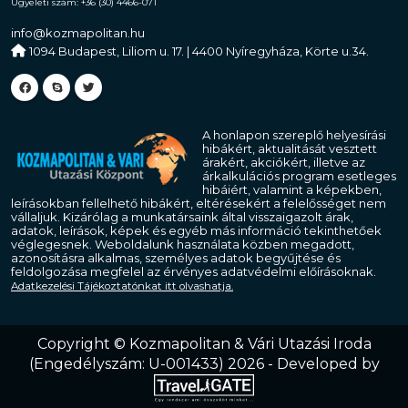
Ügyeleti szám: +36 (30) 4466-071
info@kozmapolitan.hu
1094 Budapest, Liliom u. 17. | 4400 Nyíregyháza, Körte u.34.
A honlapon szereplő helyesírási
hibákért, aktualitását vesztett
árakért, akciókért, illetve az
árkalkulációs program esetleges
hibáiért, valamint a képekben,
leírásokban fellelhető hibákért, eltérésekért a felelősséget nem
vállaljuk. Kizárólag a munkatársaink által visszaigazolt árak,
adatok, leírások, képek és egyéb más információ tekinthetőek
véglegesnek. Weboldalunk használata közben megadott,
azonosításra alkalmas, személyes adatok begyűjtése és
feldolgozása megfelel az érvényes adatvédelmi előírásoknak.
Adatkezelési Tájékoztatónkat itt olvashatja.
Copyright
Copyright © Kozmapolitan & Vári Utazási Iroda
(Engedélyszám: U-001433) 2026 - Developed by