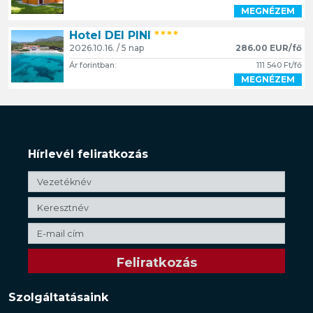
MEGNÉZEM
Hotel DEI PINI
****
2026.10.16. / 5 nap
286.00 EUR/fő
Ár forintban:
111 540 Ft/fő
MEGNÉZEM
Hírlevél feliratkozás
Szolgáltatásaink