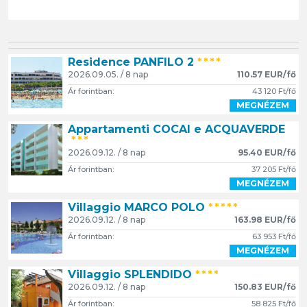
Residence PANFILO 2
****
2026.09.05. / 8 nap
110.57 EUR/fő
Ár forintban:
43 120 Ft/fő
MEGNÉZEM
Appartamenti COCAI e ACQUAVERDE
***
2026.09.12. / 8 nap
95.40 EUR/fő
Ár forintban:
37 205 Ft/fő
MEGNÉZEM
Villaggio MARCO POLO
*****
2026.09.12. / 8 nap
163.98 EUR/fő
Ár forintban:
63 953 Ft/fő
MEGNÉZEM
Villaggio SPLENDIDO
****
2026.09.12. / 8 nap
150.83 EUR/fő
Ár forintban:
58 825 Ft/fő