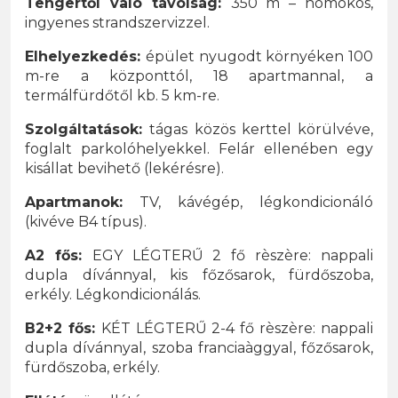
Tengertől való távolság:
350 m – homokos,
ingyenes strandszervizzel.
Elhelyezkedés:
épület nyugodt környéken 100
m-re a központtól, 18 apartmannal, a
termálfürdőtől kb. 5 km-re.
Szolgáltatások:
tágas közös kerttel körülvéve,
foglalt parkolóhelyekkel. Felár ellenében egy
kisállat bevihető (lekérésre).
Apartmanok:
TV, kávégép, légkondicionáló
(kivéve B4 típus).
A2 fős:
EGY LÉGTERŰ 2 fő rèszère: nappali
dupla dívánnyal, kis főzősarok, fürdőszoba,
erkély. Légkondicionálás.
B2+2 fős:
KÉT LÉGTERŰ 2-4 fő rèszère: nappali
dupla dívánnyal, szoba franciaàggyal, főzősarok,
fürdőszoba, erkély.