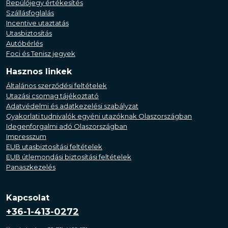
Repülőjegy értékesítés
Szállásfoglalás
Incentive utaztatás
Utasbiztosítás
Autóbérlés
Foci és Tenisz jegyek
Hasznos linkek
Általános szerződési feltételek
Utazási csomag tájékoztató
Adatvédelmi és adatkezelési szabályzat
Gyakorlati tudnivalók egyéni utazóknak Olaszországban
Idegenforgalmi adó Olaszországban
Impresszum
EUB utasbiztosítási feltételek
EUB útlemondási biztosítási feltételek
Panaszkezelés
Kapcsolat
+36-1-413-0272