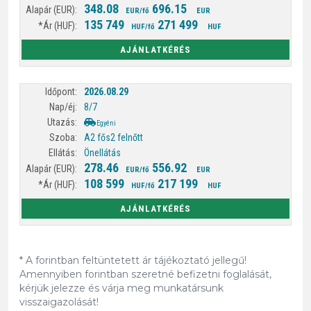
348.08
696.15
EUR/fő
EUR
135 749
271 499
HUF/fő
HUF
AJÁNLATKÉRÉS
2026.08.29
8/7
Egyéni
A2 fős
2 felnőtt
Önellátás
278.46
556.92
EUR/fő
EUR
108 599
217 199
HUF/fő
HUF
AJÁNLATKÉRÉS
* A forintban feltüntetett ár tájékoztató jellegű!
Amennyiben forintban szeretné befizetni foglalását,
kérjük jelezze és várja meg munkatársunk
visszaigazolását!