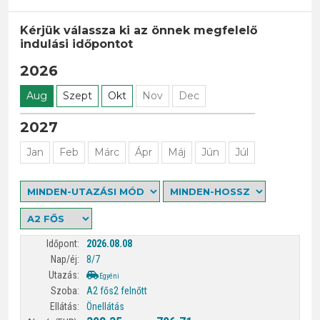
Kérjük válassza ki az önnek megfelelő
indulási időpontot
2026
Aug
Szept
Okt
Nov
Dec
2027
Jan
Feb
Márc
Ápr
Máj
Jún
Júl
2026.08.08
8/7
Egyéni
A2 fős
2 felnőtt
Önellátás