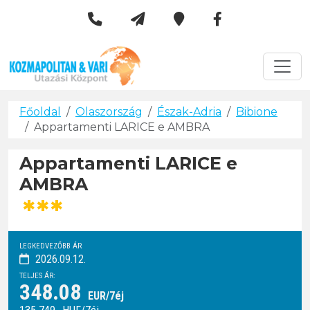
Kozmapolitan & Vári Utazási 
Városlátogatások
Főoldal
Olaszország
Észak-Adria
Bibione
Appartamenti LARICE e AMBRA
Appartamenti LARICE e
AMBRA
***
LEGKEDVEZŐBB ÁR
2026.09.12.
TELJES ÁR:
348.08
EUR/7éj