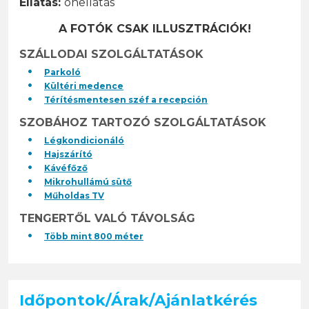
Ellátás:
önellátás
A FOTÓK CSAK ILLUSZTRÁCIÓK!
SZÁLLODAI SZOLGÁLTATÁSOK
Parkoló
Kültéri medence
Térítésmentesen széf a recepción
SZOBÁHOZ TARTOZÓ SZOLGÁLTATÁSOK
Légkondicionáló
Hajszárító
Kávéfőző
Mikrohullámú sütő
Műholdas TV
TENGERTŐL VALÓ TÁVOLSÁG
Több mint 800 méter
Időpontok/Árak/Ajánlatkérés