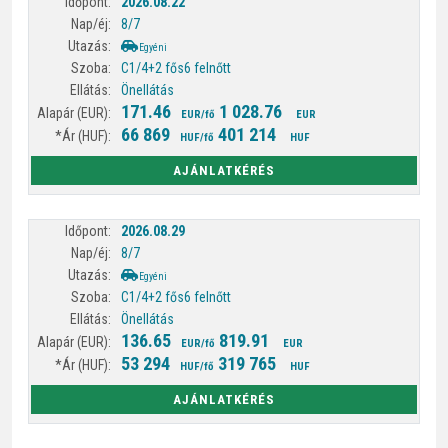
2026.08.22
8/7
Egyéni
C1/4+2 fős
6 felnőtt
Önellátás
171.46
1 028.76
EUR/fő
EUR
66 869
401 214
HUF/fő
HUF
AJÁNLATKÉRÉS
2026.08.29
8/7
Egyéni
C1/4+2 fős
6 felnőtt
Önellátás
136.65
819.91
EUR/fő
EUR
53 294
319 765
HUF/fő
HUF
AJÁNLATKÉRÉS