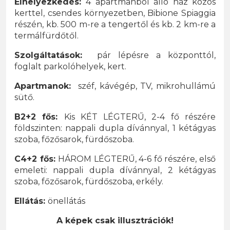
Elhelyezkedés:
4 apartmanból álló ház közös
kerttel, csendes környezetben, Bibione Spiaggia
részén, kb. 500 m-re a tengertől és kb. 2 km-re a
termálfürdőtől.
Szolgáltatások:
pár lépésre a központtól,
foglalt parkolóhelyek, kert.
Apartmanok:
széf, kávégép, TV, mikrohullámú
sütő.
B2+2 fős:
Kis KÉT LÉGTERŰ, 2-4 fő részére
földszinten: nappali dupla dívánnyal, 1 kétágyas
szoba, főzősarok, fürdőszoba.
C4+2 fős:
HÁROM LÉGTERŰ, 4-6 fő részére, első
emeleti: nappali dupla dívánnyal, 2 kétágyas
szoba, főzősarok, fürdőszoba, erkély.
Ellátás:
önellátás
A képek csak illusztrációk!