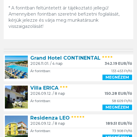
* A forintban feltüntetett ár tájékoztató jellegű!
Amennyiben forintban szeretné befizetni foglalását,
kérjük jelezze és várja meg munkatársunk
visszaigazolását!
Grand Hotel CONTINENTAL
****
2026.11.01. / 4 nap
342.19 EUR/fő
Ár forintban:
133 453 Ft/fő
MEGNÉZEM
Villa ERICA
***
2026.09.12. / 8 nap
150.28 EUR/fő
Ár forintban:
58 609 Ft/fő
MEGNÉZEM
Residenza LEO
*****
2026.09.12. / 8 nap
189.51 EUR/fő
Ár forintban:
73 908 Ft/fő