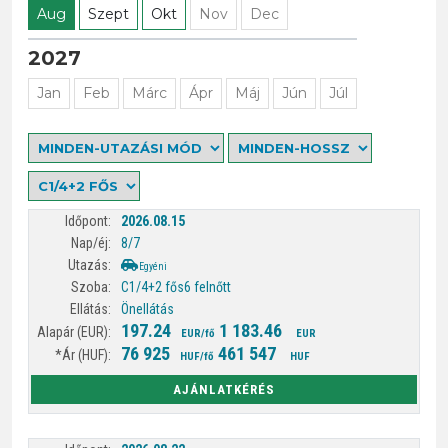
Aug
Szept
Okt
Nov
Dec
2027
Jan
Feb
Márc
Ápr
Máj
Jún
Júl
2026.08.15
8/7
Egyéni
C1/4+2 fős
6 felnőtt
Önellátás
197.24
1 183.46
EUR/fő
EUR
76 925
461 547
HUF/fő
HUF
AJÁNLATKÉRÉS