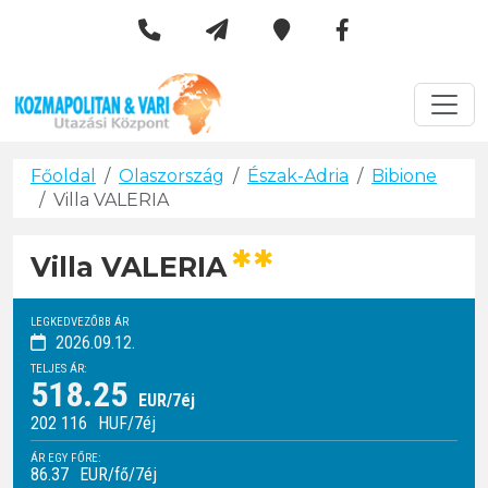
Kozmapolitan & Vári Utazási 
Városlátogatások
Főoldal
Olaszország
Észak-Adria
Bibione
Villa VALERIA
**
Villa VALERIA
LEGKEDVEZŐBB ÁR
2026.09.12.
TELJES ÁR:
518.25
EUR/7éj
202 116
HUF
/7éj
ÁR EGY FŐRE:
86.37
EUR/fő/7éj