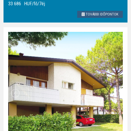
33 686
HUF
/fő/7éj
TOVÁBBI IDŐPONTOK