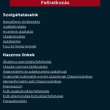
Szolgáltatásaink
Repülőjegy értékesítés
Szállásfoglalás
Incentive utaztatás
Utasbiztosítás
Autóbérlés
Foci és Tenisz jegyek
Hasznos linkek
Általános szerződési feltételek
Utazási csomag tájékoztató
Adatvédelmi és adatkezelési szabályzat
Gyakorlati tudnivalók egyéni utazóknak Olaszországban
Idegenforgalmi adó Olaszországban
Impresszum
EUB utasbiztosítási feltételek
EUB útlemondási biztosítási feltételek
Panaszkezelés