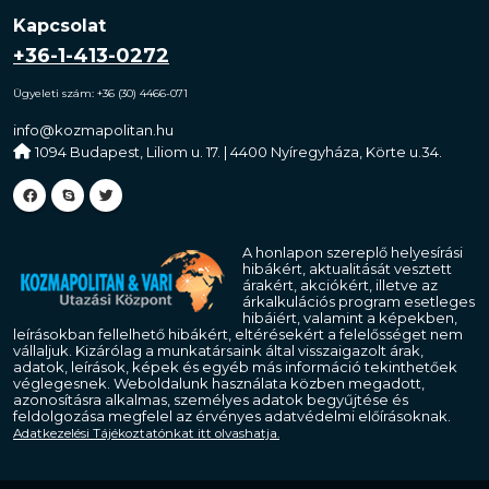
Kapcsolat
+36-1-413-0272
Ügyeleti szám: +36 (30) 4466-071
info@kozmapolitan.hu
1094 Budapest, Liliom u. 17. | 4400 Nyíregyháza, Körte u.34.
A honlapon szereplő helyesírási
hibákért, aktualitását vesztett
árakért, akciókért, illetve az
árkalkulációs program esetleges
hibáiért, valamint a képekben,
leírásokban fellelhető hibákért, eltérésekért a felelősséget nem
vállaljuk. Kizárólag a munkatársaink által visszaigazolt árak,
adatok, leírások, képek és egyéb más információ tekinthetőek
véglegesnek. Weboldalunk használata közben megadott,
azonosításra alkalmas, személyes adatok begyűjtése és
feldolgozása megfelel az érvényes adatvédelmi előírásoknak.
Adatkezelési Tájékoztatónkat itt olvashatja.