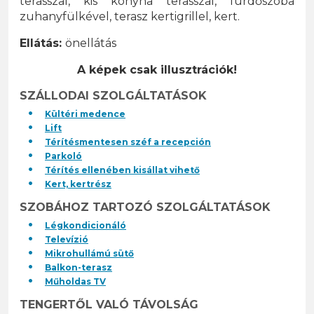
terasszal, kis konyha terasszal, fürdőszoba
zuhanyfülkével, terasz kertigrillel, kert.
Ellátás:
önellátás
A képek csak illusztrációk!
SZÁLLODAI SZOLGÁLTATÁSOK
Kültéri medence
Lift
Térítésmentesen széf a recepción
Parkoló
Térítés ellenében kisállat vihető
Kert, kertrész
SZOBÁHOZ TARTOZÓ SZOLGÁLTATÁSOK
Légkondicionáló
Televízió
Mikrohullámú sütő
Balkon-terasz
Műholdas TV
TENGERTŐL VALÓ TÁVOLSÁG