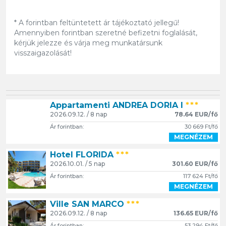
* A forintban feltüntetett ár tájékoztató jellegű!
Amennyiben forintban szeretné befizetni foglalását,
kérjük jelezze és várja meg munkatársunk
visszaigazolását!
Appartamenti ANDREA DORIA I
***
2026.09.12. / 8 nap
78.64 EUR/fő
Ár forintban:
30 669 Ft/fő
MEGNÉZEM
Hotel FLORIDA
***
2026.10.01. / 5 nap
301.60 EUR/fő
Ár forintban:
117 624 Ft/fő
MEGNÉZEM
Ville SAN MARCO
***
2026.09.12. / 8 nap
136.65 EUR/fő
Ár forintban:
53 294 Ft/fő