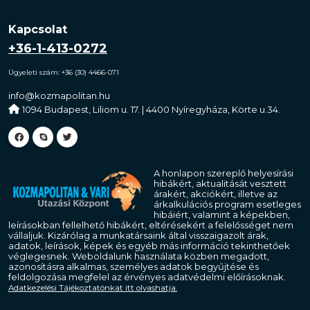
Kapcsolat
+36-1-413-0272
Ügyeleti szám: +36 (30) 4466-071
info@kozmapolitan.hu
1094 Budapest, Liliom u. 17. | 4400 Nyíregyháza, Körte u.34.
A honlapon szereplő helyesírási
hibákért, aktualitását vesztett
árakért, akciókért, illetve az
árkalkulációs program esetleges
hibáiért, valamint a képekben,
leírásokban fellelhető hibákért, eltérésekért a felelősséget nem
vállaljuk. Kizárólag a munkatársaink által visszaigazolt árak,
adatok, leírások, képek és egyéb más információ tekinthetőek
véglegesnek. Weboldalunk használata közben megadott,
azonosításra alkalmas, személyes adatok begyűjtése és
feldolgozása megfelel az érvényes adatvédelmi előírásoknak.
Adatkezelési Tájékoztatónkat itt olvashatja.