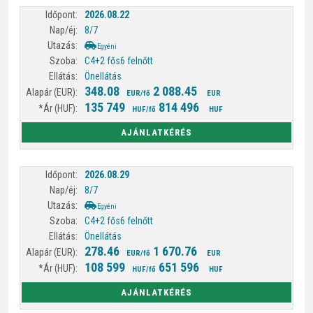
2026.08.22
8/7
Egyéni
C4+2 fős
6 felnőtt
Önellátás
348.08
2 088.45
EUR/fő
EUR
135 749
814 496
HUF/fő
HUF
AJÁNLATKÉRÉS
2026.08.29
8/7
Egyéni
C4+2 fős
6 felnőtt
Önellátás
278.46
1 670.76
EUR/fő
EUR
108 599
651 596
HUF/fő
HUF
AJÁNLATKÉRÉS