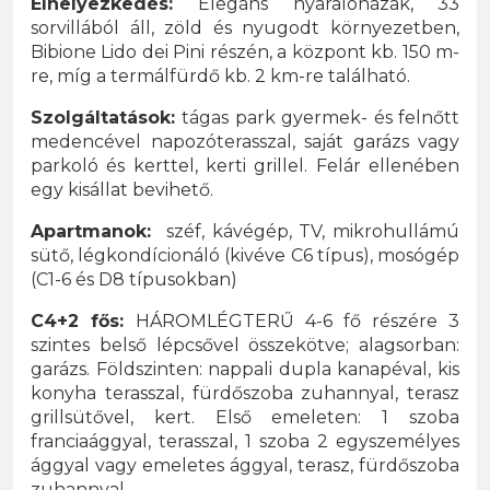
Elhelyezkedés:
Elegáns nyaralóházak, 33
sorvillából áll, zöld és nyugodt környezetben,
Bibione Lido dei Pini részén, a központ kb. 150 m-
re, míg a termálfürdő kb. 2 km-re található.
Szolgáltatások:
tágas park gyermek- és felnőtt
medencével napozóterasszal, saját garázs vagy
parkoló és kerttel, kerti grillel. Felár ellenében
egy kisállat bevihető.​
Apartmanok:
széf, kávégép, TV, mikrohullámú
sütő, légkondícionáló (kivéve C6 típus), mosógép
(C1-6 és D8 típusokban)
C4+2 fős:
HÁROMLÉGTERŰ 4-6 fő részére 3
szintes belső lépcsővel összekötve; alagsorban:
garázs. Földszinten: nappali dupla kanapéval, kis
konyha terasszal, fürdőszoba zuhannyal, terasz
grillsütővel, kert. Első emeleten: 1 szoba
franciaággyal, terasszal, 1 szoba 2 egyszemélyes
ággyal vagy emeletes ággyal, terasz, fürdőszoba
zuhannyal.