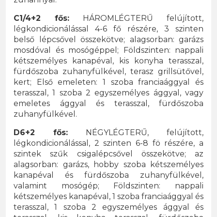
C1/4+2 fős:
HÁROMLÉGTERŰ felújított,
légkondicionálással 4-6 fő részére, 3 szinten
belső lépcsővel összekötve; alagsorban: garázs
mosdóval és mosógéppel; Földszinten: nappali
kétszemélyes kanapéval, kis konyha terasszal,
fürdőszoba zuhanyfülkével, terasz grillsütővel,
kert; Első emeleten: 1 szoba franciaággyal és
terasszal, 1 szoba 2 egyszemélyes ággyal, vagy
emeletes ággyal és terasszal, fürdőszoba
zuhanyfülkével.
D6+2 fős:
NÉGYLÉGTERŰ, felújított,
légkondicionálással, 2 szinten 6-8 fö részére, a
szintek szűk csigalépcsővel összekötve; az
alagsorban: garázs, hobby szoba kétszemélyes
kanapéval és fürdőszoba zuhanyfülkével,
valamint mosógép; Földszinten: nappali
kétszemélyes kanapéval, 1 szoba franciaággyal és
terasszal, 1 szoba 2 egyszemélyes ággyal és