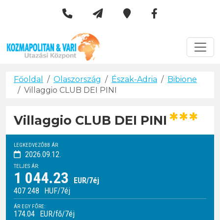
Kozmapolitan & Vári Utazási 
Városlátogatások
Főoldal
Olaszország
Észak-Adria
Bibione
Villaggio CLUB DEI PINI
***
Villaggio CLUB DEI PINI
LEGKEDVEZŐBB ÁR
2026.09.12.
TELJES ÁR:
1 044.23
EUR/7éj
407 248
HUF
/7éj
ÁR EGY FŐRE:
174.04
EUR/fő/7éj