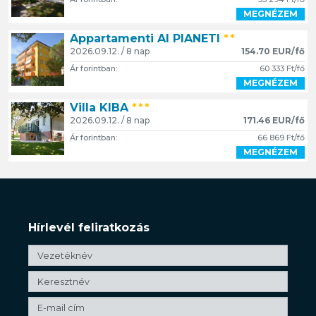
MEGNÉZEM
Appartamenti AI PIANETI
**
2026.09.12. / 8 nap
154.70 EUR/fő
Ár forintban:
60 333 Ft/fő
MEGNÉZEM
Villa KIBA
***
2026.09.12. / 8 nap
171.46 EUR/fő
Ár forintban:
66 869 Ft/fő
MEGNÉZEM
Hírlevél feliratkozás