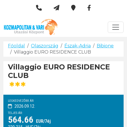
Kozmapolitan & Vári Utazási 
Városlátogatások
Főoldal
Olaszország
Észak-Adria
Bibione
Villaggio EURO RESIDENCE CLUB
Villaggio EURO RESIDENCE
CLUB
***
LEGKEDVEZŐBB ÁR
2026.09.12.
TELJES ÁR:
564.66
EUR/7éj