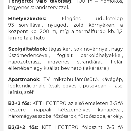
Tengertől való távolság
: 1100 m – homokos,
ingyenes strandszervizzel.
Elhelyezkedés:
Elegáns üdülőtelep
93 sorvillával, nyugodt zöld környéken, a
központ kb. 200 m, míg a termálfürdő kb. 1,2
km-re található.
Szolgáltatások:
tágas kert sok növénnyel, nagy
úszómedencèvel, foglalt parkolóhelyekkel,
napozóterasz, ingyenes strandjárat. Felár
ellenében egy kisállat bevihető (lekérésre.)
Apartmanok:
TV, mikrohullámúsütő, kávégép,
légkondicionáló (csak egyes típusokban - lásd
leírás), széf.
B3+2 fős:
KÉT LÉGTERŰ az első emeleten 3-5 fő
részére: nappali kétszemélyes kanapéval,
háromágyas szoba, főzősarok, fürdőszoba, erkély.
B2/3+2 fős:
KÉT LÉGTERŰ földszinti 3-5 fő