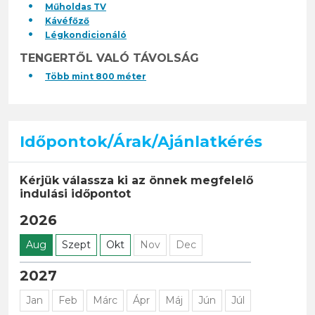
Műholdas TV
Kávéfőző
Légkondicionáló
TENGERTŐL VALÓ TÁVOLSÁG
Több mint 800 méter
Időpontok/Árak/Ajánlatkérés
Kérjük válassza ki az önnek megfelelő
indulási időpontot
2026
Aug
Szept
Okt
Nov
Dec
2027
Jan
Feb
Márc
Ápr
Máj
Jún
Júl