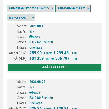
2026.08.15
8/7
Egyéni
B3+2 fős
5 felnőtt
Önellátás
259.90
1 299.48
EUR/fő
EUR
101 359
506 797
HUF/fő
HUF
AJÁNLATKÉRÉS
2026.08.22
8/7
Egyéni
B3+2 fős
5 felnőtt
Önellátás
225.86
1 129.31