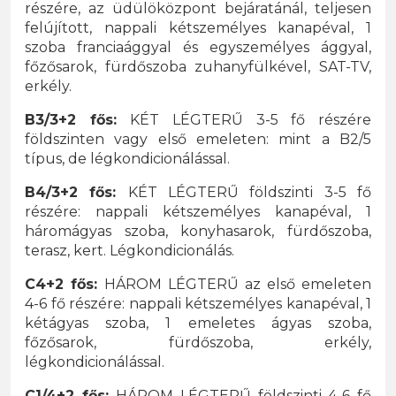
részére, az üdülöközpont bejáratánál, teljesen
felújított, nappali kétszemélyes kanapéval, 1
szoba franciaággyal és egyszemélyes ággyal,
főzősarok, fürdőszoba zuhanyfülkével, SAT-TV,
erkély.
B3/3+2 fős:
KÉT LÉGTERŰ 3-5 fő részére
földszinten vagy első emeleten: mint a B2/5
típus, de légkondicionálással.
B4/3+2 fős:
KÉT LÉGTERŰ földszinti 3-5 fő
részére: nappali kétszemélyes kanapéval, 1
háromágyas szoba, konyhasarok, fürdőszoba,
terasz, kert. Légkondicionálás.
C4+2 fős:
HÁROM LÉGTERŰ az első emeleten
4-6 fő részére: nappali kétszemélyes kanapéval, 1
kétágyas szoba, 1 emeletes ágyas szoba,
főzősarok, fürdőszoba, erkély,
légkondicionálással.
C1/4+2 fős:
HÁROM LÉGTERŰ földszinti 4-6 fő