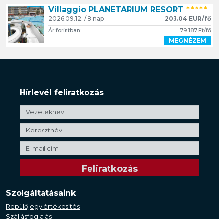
Villaggio PLANETARIUM RESORT
*****
2026.09.12. / 8 nap
203.04 EUR/fő
Ár forintban:
79 187 Ft/fő
MEGNÉZEM
Hírlevél feliratkozás
Szolgáltatásaink
Repülőjegy értékesítés
Szállásfoglalás