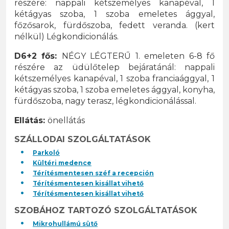
részére: nappali kétszemélyes kanapéval, 1
kétágyas szoba, 1 szoba emeletes ággyal,
főzősarok, fürdőszoba, fedett veranda. (kert
nélkül) Légkondicionálás.
D6+2 fős:
NÉGY LÉGTERŰ 1. emeleten 6-8 fő
részére az üdülőtelep bejáratánál: nappali
kétszemélyes kanapéval, 1 szoba franciaággyal, 1
kétágyas szoba, 1 szoba emeletes ággyal, konyha,
fürdőszoba, nagy terasz, légkondicionálással.
Ellátás:
önellátás
SZÁLLODAI SZOLGÁLTATÁSOK
Parkoló
Kültéri medence
Térítésmentesen széf a recepción
Térítésmentesen kisállat vihető
Térítésmentesen kisállat vihető
SZOBÁHOZ TARTOZÓ SZOLGÁLTATÁSOK
Mikrohullámú sütő