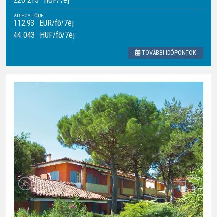
220 215
HUF
/7éj
ÁR EGY FŐRE:
112.93
EUR/fő/7éj
44 043
HUF
/fő/7éj
TOVÁBBI IDŐPONTOK