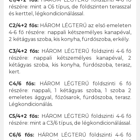
részére: mint a C6 típus, de földszinten terasszal
és kerttel, légkondicionálással.
C2/4+2 fős:
HÁROM LÉGTERŰ az első emeleten
4-6 fő részére: nappali kétszemélyes kanapéval,
2 kétágyas szoba, kis konyha, fürdőszoba, erkély.
C3/4+2 fős:
HÁROM LÉGTERŰ földszinti 4-6 fő
részére: nappali kétszemélyes kanapéval, 2
kétágyas szoba, kis konyha, fürdőszoba, terasz,
kert.
C4/6 fős:
HÁROM LÉGTERŰ földszinti 6 fő
részére: nappali, 1 kétágyas szoba, 1 szoba 2
emeletes ággyal, főzősarok, fürdőszoba, terasz.
Légkondicionálás.
C5/4+2 fős:
HÁROM LÉGTERŰ földszinti 4-6 fő
részére: mint a C3/6 típus, de légkondicionálással.
C6/6 fős:
HÁROM LÉGTERŰ földszinti 4-6 fő