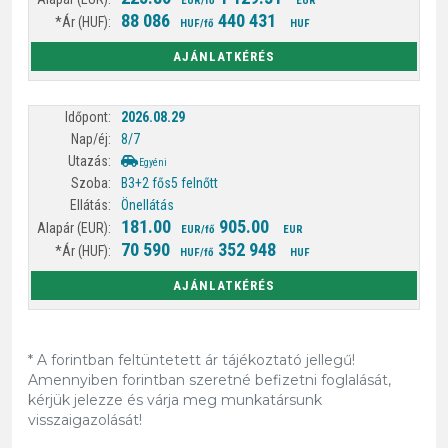
EUR/fő
EUR
88 086
440 431
HUF/fő
HUF
AJÁNLATKÉRÉS
2026.08.29
8/7
Egyéni
B3+2 fős
5 felnőtt
Önellátás
181.00
905.00
EUR/fő
EUR
70 590
352 948
HUF/fő
HUF
AJÁNLATKÉRÉS
* A forintban feltüntetett ár tájékoztató jellegű!
Amennyiben forintban szeretné befizetni foglalását,
kérjük jelezze és várja meg munkatársunk
visszaigazolását!