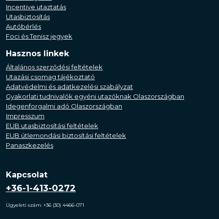
Incentive utaztatás
Utasbiztosítás
Autóbérlés
Foci és Tenisz jegyek
Hasznos linkek
Általános szerződési feltételek
Utazási csomag tájékoztató
Adatvédelmi és adatkezelési szabályzat
Gyakorlati tudnivalók egyéni utazóknak Olaszországban
Idegenforgalmi adó Olaszországban
Impresszum
EUB utasbiztosítási feltételek
EUB útlemondási biztosítási feltételek
Panaszkezelés
Kapcsolat
+36-1-413-0272
Ügyeleti szám: +36 (30) 4466-071