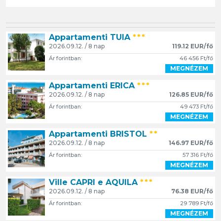
Appartamenti TUIA
***
2026.09.12. / 8 nap
119.12 EUR/fő
Ár forintban:
46 456 Ft/fő
MEGNÉZEM
Appartamenti ERICA
***
2026.09.12. / 8 nap
126.85 EUR/fő
Ár forintban:
49 473 Ft/fő
MEGNÉZEM
Appartamenti BRISTOL
**
2026.09.12. / 8 nap
146.97 EUR/fő
Ár forintban:
57 316 Ft/fő
MEGNÉZEM
Ville CAPRI e AQUILA
***
2026.09.12. / 8 nap
76.38 EUR/fő
Ár forintban:
29 789 Ft/fő
MEGNÉZEM