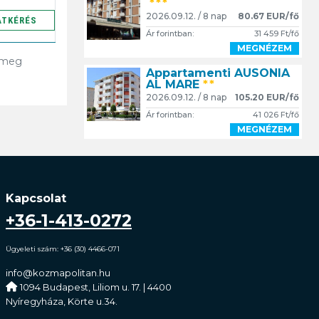
***
2026.09.12. / 8 nap
80.67 EUR/fő
ATKÉRÉS
Ár forintban:
31 459 Ft/fő
MEGNÉZEM
a meg
Appartamenti AUSONIA
AL MARE
**
2026.09.12. / 8 nap
105.20 EUR/fő
Ár forintban:
41 026 Ft/fő
MEGNÉZEM
Kapcsolat
+36-1-413-0272
Ügyeleti szám: +36 (30) 4466-071
info@kozmapolitan.hu
1094 Budapest, Liliom u. 17. | 4400
Nyíregyháza, Körte u.34.