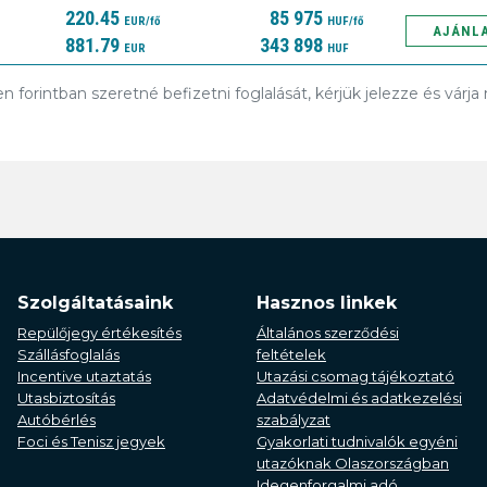
220.45
85 975
EUR/fő
HUF/fő
AJÁNL
881.79
343 898
EUR
HUF
en forintban szeretné befizetni foglalását, kérjük jelezze és várj
Szolgáltatásaink
Hasznos linkek
Repülőjegy értékesítés
Általános szerződési
Szállásfoglalás
feltételek
Incentive utaztatás
Utazási csomag tájékoztató
Utasbiztosítás
Adatvédelmi és adatkezelési
Autóbérlés
szabályzat
Foci és Tenisz jegyek
Gyakorlati tudnivalók egyéni
utazóknak Olaszországban
Idegenforgalmi adó