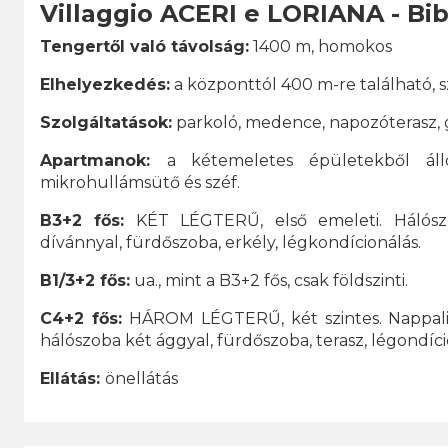
Villaggio ACERI e LORIANA - Bib
Tengertől való távolság:
1400 m, homokos
Elhelyezkedés:
a központtól 400 m-re található, 
Szolgáltatások:
parkoló, medence, napozóterasz,
Apartmanok:
a kétemeletes épületekből áll
mikrohullámsütő és széf.
B3+2 fős:
KÉT LÉGTERŰ, első emeleti. Hálószo
dívánnyal, fürdőszoba, erkély, légkondícionálás.
B1/3+2 fős:
ua., mint a B3+2 fős, csak földszinti.
C4+2 fős:
HÁROM LÉGTERŰ, két szintes. Nappali k
hálószoba két ággyal, fürdőszoba, terasz, légondíci
Ellátás:
önellátás