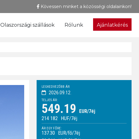
Kövessen minket a közösségi oldalainkon!
Olaszországi szállások
Rólunk
Ajánlatkérés
LEGKEDVEZŐBB ÁR
2026.09.12.
TELJES ÁR:
549.19
EUR/7éj
214 182
HUF
/7éj
ÁR EGY FŐRE:
137.30
EUR/fő/7éj