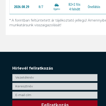
B2+2 fős
2026.08.29
8/7
Önellátás
4 felnőtt
Egyéni
* A forintban feltüntetett ár tájékoztató jellegű! Amennyib
munkatársunk visszaigazolását!
Hírlevél feliratkozás