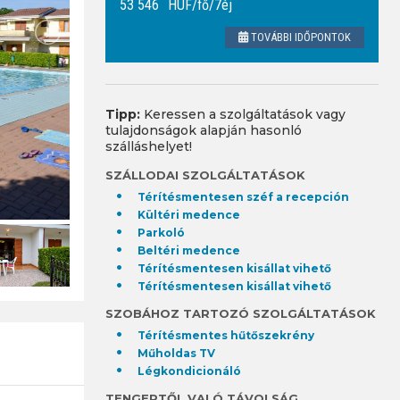
53 546
HUF
/fő/7éj
TOVÁBBI IDŐPONTOK
Tipp:
Keressen a szolgáltatások vagy
tulajdonságok alapján hasonló
szálláshelyet!
SZÁLLODAI SZOLGÁLTATÁSOK
Térítésmentesen széf a recepción
Kültéri medence
Parkoló
Beltéri medence
Térítésmentesen kisállat vihető
Térítésmentesen kisállat vihető
SZOBÁHOZ TARTOZÓ SZOLGÁLTATÁSOK
Térítésmentes hűtőszekrény
Műholdas TV
Légkondicionáló
TENGERTŐL VALÓ TÁVOLSÁG