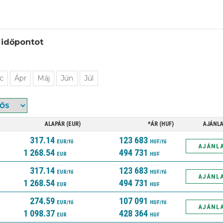
 időpontot
c
Ápr
Máj
Jún
Júl
ALAPÁR (EUR)
*ÁR (HUF)
AJÁNL
317.14
123 683
EUR/fő
HUF/fő
AJÁNL
1 268.54
494 731
EUR
HUF
317.14
123 683
EUR/fő
HUF/fő
AJÁNL
1 268.54
494 731
EUR
HUF
274.59
107 091
EUR/fő
HUF/fő
AJÁNL
1 098.37
428 364
EUR
HUF