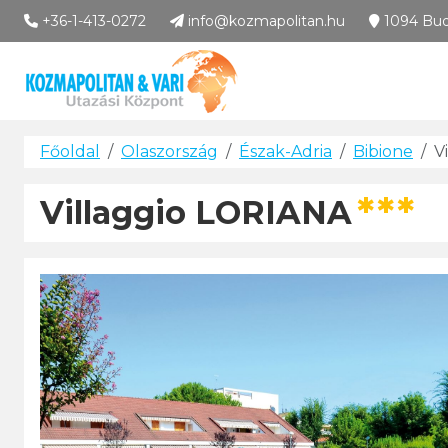
Kozmapolitan & Vári U
+36-1-413-0272
info@kozmapolitan.hu
1094 Buda
Városlátogatások
Főoldal
Olaszország
Észak-Adria
Bibione
V
***
Villaggio LORIANA