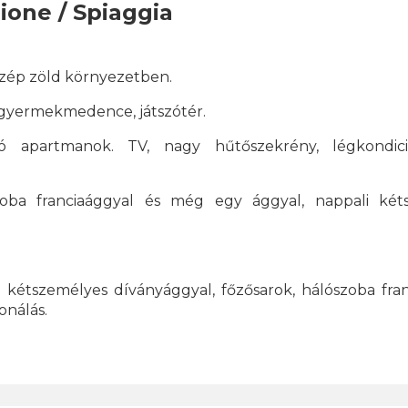
ione / Spiaggia
szép zöld környezetben.
 gyermekmedence, játszótér.
ó apartmanok. TV, nagy hűtőszekrény, légkondic
ba franciaággyal és még egy ággyal, nappali két
étszemélyes díványággyal, főzősarok, hálószoba fran
onálás.