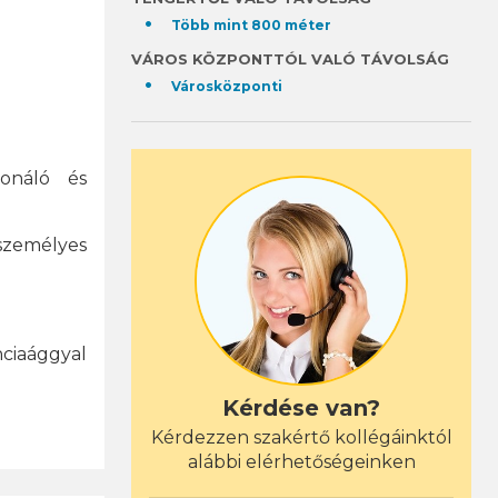
Több mint 800 méter
VÁROS KÖZPONTTÓL VALÓ TÁVOLSÁG
Városközponti
ionáló és
személyes
ciaággyal
Kérdése van?
Kérdezzen szakértő kollégáinktól
alábbi elérhetőségeinken