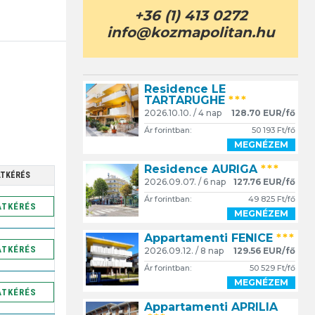
+36 (1) 413 0272
info@kozmapolitan.hu
Residence LE
TARTARUGHE
***
2026.10.10. / 4 nap
128.70 EUR/fő
Ár forintban:
50 193 Ft/fő
MEGNÉZEM
Residence AURIGA
***
ATKÉRÉS
2026.09.07. / 6 nap
127.76 EUR/fő
Ár forintban:
49 825 Ft/fő
ATKÉRÉS
MEGNÉZEM
Appartamenti FENICE
***
ATKÉRÉS
2026.09.12. / 8 nap
129.56 EUR/fő
Ár forintban:
50 529 Ft/fő
MEGNÉZEM
ATKÉRÉS
Appartamenti APRILIA