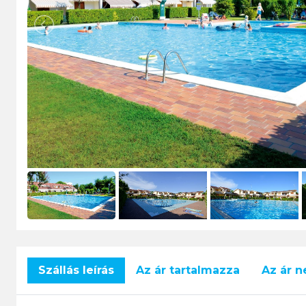
Szállás leírás
Az ár tartalmazza
Az ár 