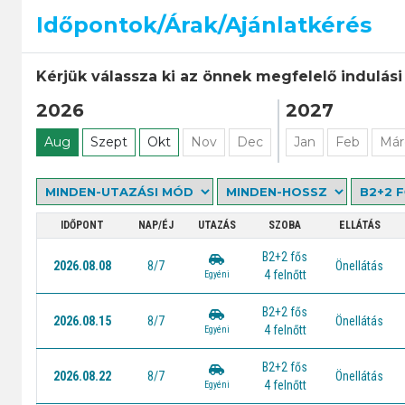
Időpontok/Árak/Ajánlatkérés
Kérjük válassza ki az önnek megfelelő indulási
2026
2027
Aug
Szept
Okt
Nov
Dec
Jan
Feb
Már
IDŐPONT
NAP/ÉJ
UTAZÁS
SZOBA
ELLÁTÁS
B2+2 fős
2026.08.08
8/7
Önellátás
4 felnőtt
Egyéni
B2+2 fős
2026.08.15
8/7
Önellátás
4 felnőtt
Egyéni
B2+2 fős
2026.08.22
8/7
Önellátás
4 felnőtt
Egyéni