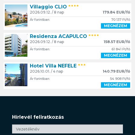
Villaggio CLIO
****
2026.09.12. / 8 nap
179.84 EUR/fő
Ár forintban:
70 137 Ft/fő
MEGNÉZEM
Residenza ACAPULCO
****
2026.09.12. / 8 nap
158.57 EUR/fő
Ár forintban:
61 841 Ft/fő
MEGNÉZEM
Hotel Villa NEFELE
***
2026.10.01. / 4 nap
140.79 EUR/fő
Ár forintban:
54 908 Ft/fő
MEGNÉZEM
Hírlevél feliratkozás