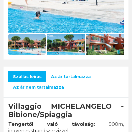
Szállás leírás
Az ár tartalmazza
Az ár nem tartalmazza
Villaggio MICHELANGELO -
Bibione/Spiaggia
Tengertől való távolság:
900m,
ingyenes
strandszervizzel.