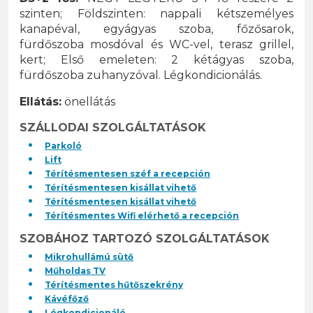
szinten;
Földszinten
: nappali kétszemélyes
kanapéval, egyágyas szoba, főzősarok,
fürdőszoba mosdóval és WC-vel, terasz grillel,
kert;
Első emeleten
: 2 kétágyas szoba,
fürdőszoba zuhanyzóval.
Légkondicionálás.
Ellátás:
önellátás
SZÁLLODAI SZOLGÁLTATÁSOK
Parkoló
Lift
Térítésmentesen széf a recepción
Térítésmentesen kisállat vihető
Térítésmentesen kisállat vihető
Térítésmentes Wifi elérhető a recepción
SZOBÁHOZ TARTOZÓ SZOLGÁLTATÁSOK
Mikrohullámú sütő
Műholdas TV
Térítésmentes hűtőszekrény
Kávéfőző
Légkondicionáló