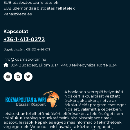
EUB utasbiztosítási feltételek
EUB útlemondási biztosítási feltételek
Panaszkezelés
Kapcsolat
+36-1-413-0272
Ügyeleti szám: +36 (30) 4466-071
info@kozmapolitan.hu
1094 Budapest, Liliom u. 17. | 4400 Nyíregyháza, Körte u.34.
A honlapon szereplő helyesírási
hibákért, aktualitását vesztett
árakért, akciókért, illetve az
árkalkulációs program esetleges
hibáiért, valamint a képekben,
leírásokban fellelhető hibákért, eltérésekért a felelősséget nem
vállaljuk. Kizárólag a munkatársaink által visszaigazolt árak,
adatok, leírások, képek és egyéb más információ tekinthetőek
véglegesnek. Weboldalunk használata közben megadott,