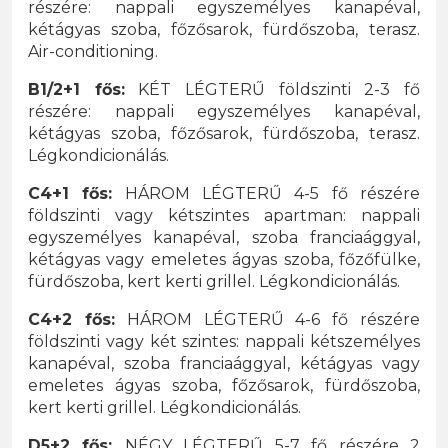
részére: nappali egyszemélyes kanapéval,
kétágyas szoba, főzősarok, fürdőszoba, terasz.
Air-conditioning.
B1/2+1 fős:
KÉT LÉGTERŰ földszinti 2-3 fő
részére: nappali egyszemélyes kanapéval,
kétágyas szoba, főzősarok, fürdőszoba, terasz.
Légkondicionálás.
C4+1 fős:
HÁROM LÉGTERŰ 4-5 fő részére
földszinti vagy kétszintes apartman: nappali
egyszemélyes kanapéval, szoba franciaággyal,
kétágyas vagy emeletes ágyas szoba, főzőfülke,
fürdőszoba, kert kerti grillel. Légkondicionálás.
C4+2 fős:
HÁROM LÉGTERŰ 4-6 fő részére
földszinti vagy két szintes: nappali kétszemélyes
kanapéval, szoba franciaággyal, kétágyas vagy
emeletes ágyas szoba, főzősarok, fürdőszoba,
kert kerti grillel.
Légkondicionálás.
D5+2 fős:
NÉGY LÉGTERŰ 5-7 fő részére 2