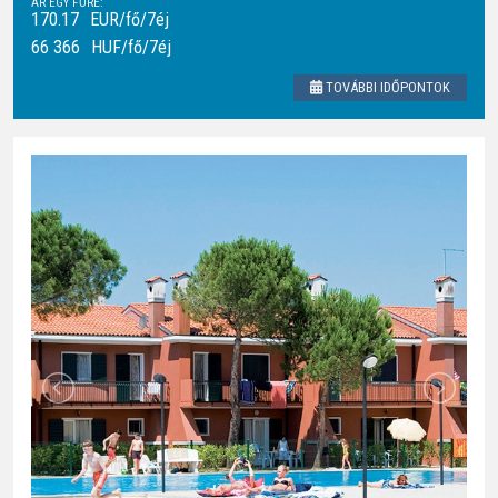
ÁR EGY FŐRE:
170.17
EUR/fő/7éj
66 366
HUF
/fő/7éj
TOVÁBBI IDŐPONTOK