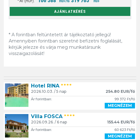
106 588
319 765
HUF/fő
HUF
AJÁNLATKÉRÉS
* A forintban feltüntetett ár tájékoztató jellegű!
Amennyiben forintban szeretné befizetni foglalását,
kérjük jelezze és várja meg munkatársunk
visszaigazolását!
Hotel RINA
****
2026.10.03. / 5 nap
254.80 EUR/fő
Ár forintban:
99 372 Ft/fő
MEGNÉZEM
Villa FOSCA
****
2026.09.26. / 6 nap
155.44 EUR/fő
Ár forintban:
60 623 Ft/fő
MEGNÉZEM