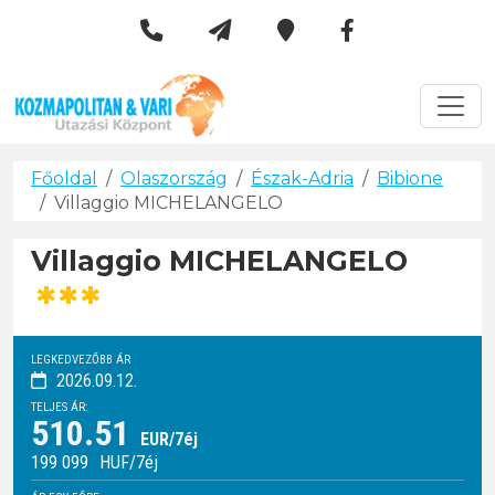
Kozmapolitan & Vári Utazási 
Városlátogatások
Főoldal
Olaszország
Észak-Adria
Bibione
Villaggio MICHELANGELO
Villaggio MICHELANGELO
***
LEGKEDVEZŐBB ÁR
2026.09.12.
TELJES ÁR:
510.51
EUR/7éj
199 099
HUF
/7éj