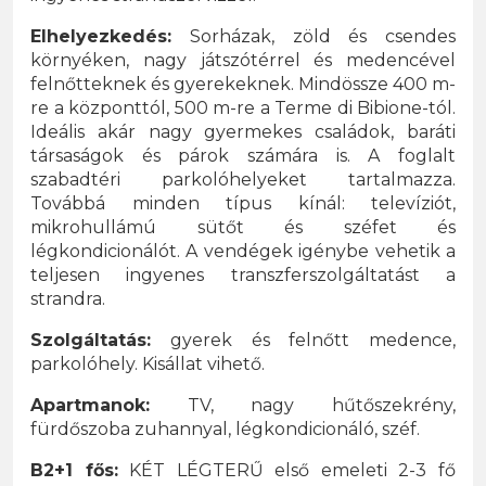
Elhelyezkedés:
Sorházak, zöld és csendes
környéken, nagy játszótérrel és medencével
felnőtteknek és gyerekeknek. Mindössze 400 m-
re a központtól, 500 m-re a Terme di Bibione-tól.
Ideális akár nagy gyermekes családok, baráti
társaságok és párok számára is. A foglalt
szabadtéri parkolóhelyeket tartalmazza.
Továbbá minden típus kínál: televíziót,
mikrohullámú sütőt és széfet és
légkondicionálót. A vendégek igénybe vehetik a
teljesen ingyenes transzferszolgáltatást a
strandra.
Szolgáltatás:
gyerek és felnőtt medence,
parkolóhely. Kisállat vihető.
Apartmanok:
TV, nagy hűtőszekrény,
fürdőszoba zuhannyal, légkondicionáló, széf.
B2+1 fős:
KÉT LÉGTERŰ első emeleti 2-3 fő