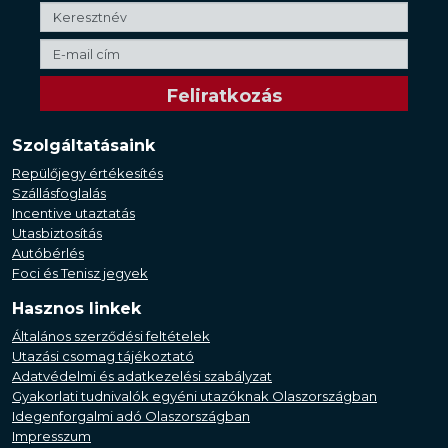
Szolgáltatásaink
Repülőjegy értékesítés
Szállásfoglalás
Incentive utaztatás
Utasbiztosítás
Autóbérlés
Foci és Tenisz jegyek
Hasznos linkek
Általános szerződési feltételek
Utazási csomag tájékoztató
Adatvédelmi és adatkezelési szabályzat
Gyakorlati tudnivalók egyéni utazóknak Olaszországban
Idegenforgalmi adó Olaszországban
Impresszum