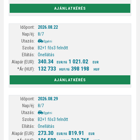
AJÁNLATKÉRÉS
2026.08.22
8/7
Egyéni
B2+1 fős
3 felnőtt
Önellátás
340.34
1 021.02
EUR/fő
EUR
132 733
398 198
HUF/fő
HUF
AJÁNLATKÉRÉS
2026.08.29
8/7
Egyéni
B2+1 fős
3 felnőtt
Önellátás
273.30
819.91
EUR/fő
EUR