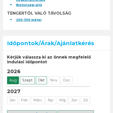
Biztonsági ajtó
TENGERTŐL VALÓ TÁVOLSÁG
200-300 méter
Időpontok/Árak/Ajánlatkérés
Kérjük válassza ki az önnek megfelelő
indulási időpontot
2026
Aug
Szept
Okt
Nov
Dec
2027
Jan
Feb
Márc
Ápr
Máj
Jún
Júl