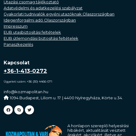
Utazási csomag tájékoztató
Adatvédelmi és adatkezelési szabályzat
Gyakorlati tudnivalók egyéni utazóknak Olaszországban
Idegenforgalmi adó Olaszországban
Impresszum
EUB utasbiztosítási feltételek
EUB útlemondási biztosítási feltételek
Panaszkezelés
Kapcsolat
+36-1-413-0272
Ügyeleti szám: +36 (30) 4466-071
info@kozmapolitan.hu
1094 Budapest, Liliom u. 17. | 4400 Nyíregyháza, Körte u.34.
A honlapon szereplő helyesírási
hibákért, aktualitását vesztett
árakért, akciókért, illetve az