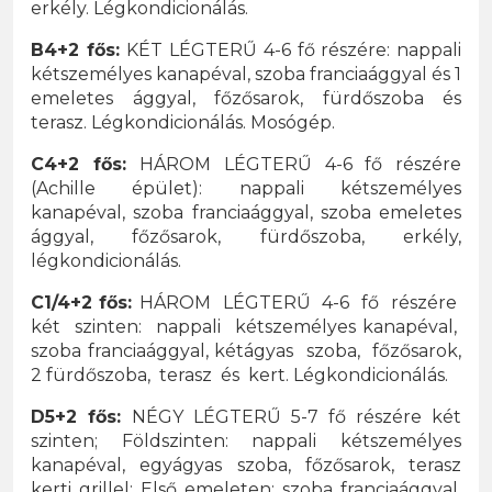
erkély. Légkondicionálás.
B4+2 fős:
KÉT LÉGTERŰ 4-6 fő részére: nappali
kétszemélyes kanapéval, szoba franciaággyal és 1
emeletes ággyal, főzősarok, fürdőszoba és
terasz. Légkondicionálás. Mosógép.
C4+2 fős:
HÁROM LÉGTERŰ 4-6 fő részére
(Achille épület): nappali kétszemélyes
kanapéval, szoba franciaággyal, szoba emeletes
ággyal, főzősarok, fürdőszoba, erkély,
légkondicionálás.
C1/4+2 fős:
HÁROM LÉGTERŰ 4-6 fő részére
két szinten: nappali kétszemélyes kanapéval,
szoba franciaággyal, kétágyas szoba, főzősarok,
2 fürdőszoba, terasz és kert. Légkondicionálás.
D5+2 fős:
NÉGY LÉGTERŰ 5-7 fő részére két
szinten; Földszinten: nappali kétszemélyes
kanapéval, egyágyas szoba, főzősarok, terasz
kerti grillel; Első emeleten: szoba franciaággyal,