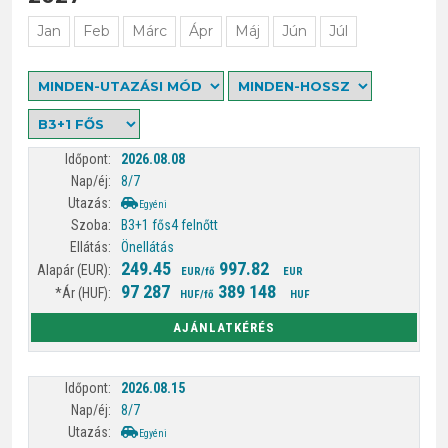
Jan
Feb
Márc
Ápr
Máj
Jún
Júl
2026.08.08
8/7
Egyéni
B3+1 fős
4 felnőtt
Önellátás
249.45
997.82
EUR/fő
EUR
97 287
389 148
HUF/fő
HUF
AJÁNLATKÉRÉS
2026.08.15
8/7
Egyéni