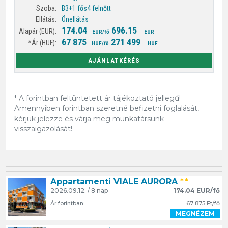
B3+1 fős
4 felnőtt
Önellátás
174.04
696.15
EUR/fő
EUR
67 875
271 499
HUF/fő
HUF
AJÁNLATKÉRÉS
* A forintban feltüntetett ár tájékoztató jellegű!
Amennyiben forintban szeretné befizetni foglalását,
kérjük jelezze és várja meg munkatársunk
visszaigazolását!
Appartamenti VIALE AURORA
**
2026.09.12. / 8 nap
174.04 EUR/fő
Ár forintban:
67 875 Ft/fő
MEGNÉZEM