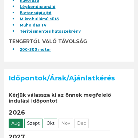
Kávéfőző
Légkondicionáló
Biztonsági ajtó
Mikrohullámú sütő
Műholdas TV
Térítésmentes hűtőszekrény
TENGERTŐL VALÓ TÁVOLSÁG
200-300 méter
Időpontok/Árak/Ajánlatkérés
Kérjük válassza ki az önnek megfelelő
indulási időpontot
2026
Aug
Szept
Okt
Nov
Dec
2027