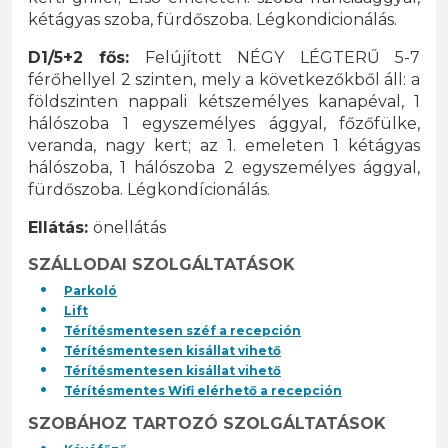
kétágyas szoba, fürdőszoba. Légkondicionálás.
D1/5+2 fős:
Felújított NÉGY LÉGTERŰ 5-7
férőhellyel 2 szinten, mely a következőkből áll: a
földszinten nappali kétszemélyes kanapéval, 1
hálószoba 1 egyszemélyes ággyal, főzőfülke,
veranda, nagy kert; az 1. emeleten 1 kétágyas
hálószoba, 1 hálószoba 2 egyszemélyes ággyal,
fürdőszoba. Légkondícionálás.
Ellátás:
önellátás
SZÁLLODAI SZOLGÁLTATÁSOK
Parkoló
Lift
Térítésmentesen széf a recepción
Térítésmentesen kisállat vihető
Térítésmentesen kisállat vihető
Térítésmentes Wifi elérhető a recepción
SZOBÁHOZ TARTOZÓ SZOLGÁLTATÁSOK