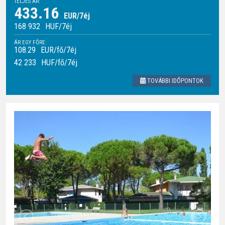
TELJES ÁR:
433.16
EUR/7éj
168 932
HUF
/7éj
ÁR EGY FŐRE:
108.29
EUR/fő/7éj
42 233
HUF
/fő/7éj
TOVÁBBI IDŐPONTOK