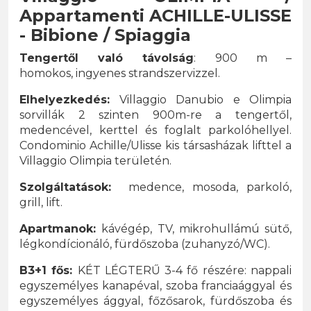
Appartamenti ACHILLE-ULISSE
- Bibione / Spiaggia
Tengertől való távolság
: 900 m –
homokos, ingyenes strandszervizzel.
Elhelyezkedés:
Villaggio Danubio e Olimpia
sorvillák 2 szinten 900m-re a tengertől,
medencével, kerttel és foglalt parkolóhellyel.
Condominio Achille/Ulisse kis társasházak lifttel a
Villaggio Olimpia területén.
Szolgáltatások:
medence, mosoda, parkoló,
grill, lift.
Apartmanok:
kávégép, TV, mikrohullámú sütő,
légkondícionáló, fürdőszoba (zuhanyzó/WC).
B3+1 fős:
KÉT LÉGTERŰ 3-4 fő részére: nappali
egyszemélyes kanapéval, szoba franciaággyal és
egyszemélyes ággyal, főzősarok, fürdőszoba és