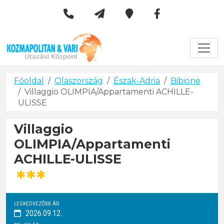
Kozmapolitan & Vári Utazási 
Városlátogatások
Főoldal
Olaszország
Észak-Adria
Bibione
Villaggio OLIMPIA/Appartamenti ACHILLE-
ULISSE
Villaggio
OLIMPIA/Appartamenti
ACHILLE-ULISSE
***
LEGKEDVEZŐBB ÁR
2026.09.12.