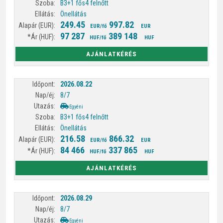
B3+1 fős
4 felnőtt
Önellátás
249.45
997.82
EUR/fő
EUR
97 287
389 148
HUF/fő
HUF
AJÁNLATKÉRÉS
2026.08.22
8/7
Egyéni
B3+1 fős
4 felnőtt
Önellátás
216.58
866.32
EUR/fő
EUR
84 466
337 865
HUF/fő
HUF
AJÁNLATKÉRÉS
2026.08.29
8/7
Egyéni