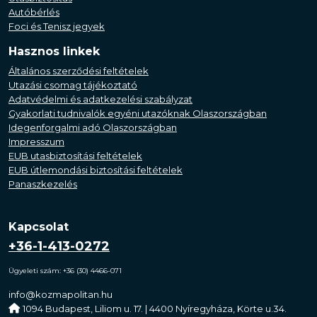
Autóbérlés
Foci és Tenisz jegyek
Hasznos linkek
Általános szerződési feltételek
Utazási csomag tájékoztató
Adatvédelmi és adatkezelési szabályzat
Gyakorlati tudnivalók egyéni utazóknak Olaszországban
Idegenforgalmi adó Olaszországban
Impresszum
EUB utasbiztosítási feltételek
EUB útlemondási biztosítási feltételek
Panaszkezelés
Kapcsolat
+36-1-413-0272
Ügyeleti szám: +36 (30) 4466-071
info@kozmapolitan.hu
1094 Budapest, Liliom u. 17. | 4400 Nyíregyháza, Körte u.34.