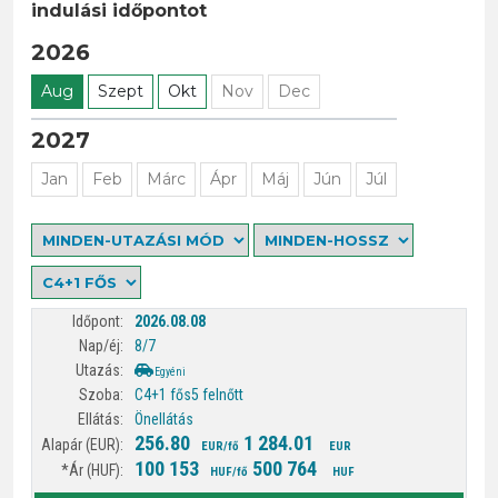
indulási időpontot
2026
Aug
Szept
Okt
Nov
Dec
2027
Jan
Feb
Márc
Ápr
Máj
Jún
Júl
2026.08.08
8/7
Egyéni
C4+1 fős
5 felnőtt
Önellátás
256.80
1 284.01
EUR/fő
EUR
100 153
500 764
HUF/fő
HUF