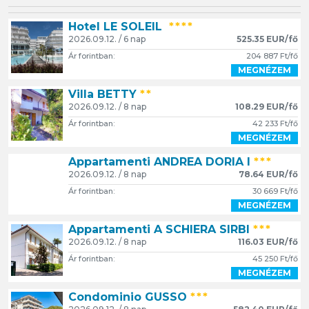
Hotel LE SOLEIL
****
2026.09.12. / 6 nap
525.35 EUR/fő
Ár forintban:
204 887 Ft/fő
MEGNÉZEM
Villa BETTY
**
2026.09.12. / 8 nap
108.29 EUR/fő
Ár forintban:
42 233 Ft/fő
MEGNÉZEM
Appartamenti ANDREA DORIA I
***
2026.09.12. / 8 nap
78.64 EUR/fő
Ár forintban:
30 669 Ft/fő
MEGNÉZEM
Appartamenti A SCHIERA SIRBI
***
2026.09.12. / 8 nap
116.03 EUR/fő
Ár forintban:
45 250 Ft/fő
MEGNÉZEM
Condominio GUSSO
***