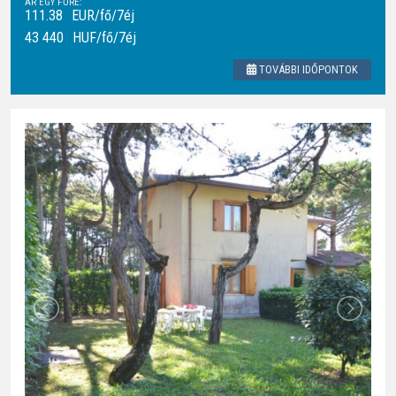
ÁR EGY FŐRE:
111.38
EUR/fő/7éj
43 440
HUF
/fő/7éj
TOVÁBBI IDŐPONTOK