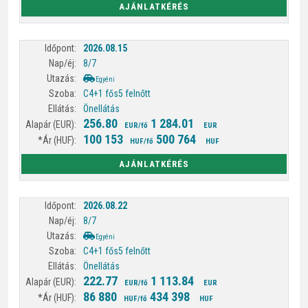
AJÁNLATKÉRÉS
2026.08.15
8/7
Egyéni
C4+1 fős
5 felnőtt
Önellátás
256.80
1 284.01
EUR/fő
EUR
100 153
500 764
HUF/fő
HUF
AJÁNLATKÉRÉS
2026.08.22
8/7
Egyéni
C4+1 fős
5 felnőtt
Önellátás
222.77
1 113.84
EUR/fő
EUR
86 880
434 398
HUF/fő
HUF