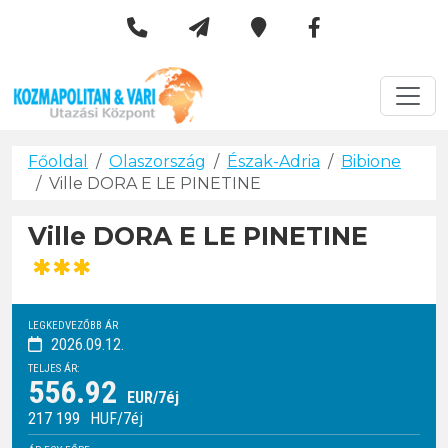
Kozmapolitan & Vári Utazási 
Városlátogatások
Főoldal
Olaszország
Észak-Adria
Bibione
Ville DORA E LE PINETINE
Ville DORA E LE PINETINE
***
LEGKEDVEZŐBB ÁR
2026.09.12.
TELJES ÁR:
556.92
EUR/7éj
217 199
HUF
/7éj