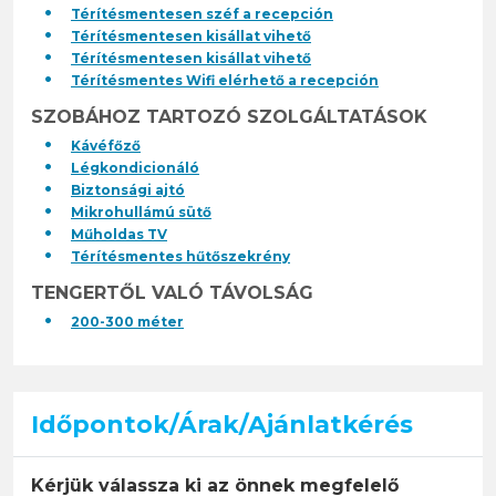
Térítésmentesen széf a recepción
Térítésmentesen kisállat vihető
Térítésmentesen kisállat vihető
Térítésmentes Wifi elérhető a recepción
SZOBÁHOZ TARTOZÓ SZOLGÁLTATÁSOK
Kávéfőző
Légkondicionáló
Biztonsági ajtó
Mikrohullámú sütő
Műholdas TV
Térítésmentes hűtőszekrény
TENGERTŐL VALÓ TÁVOLSÁG
200-300 méter
Időpontok/Árak/Ajánlatkérés
Kérjük válassza ki az önnek megfelelő