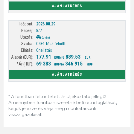
AJÁNLATKÉRÉS
2026.08.29
8/7
Egyéni
C4+1 fős
5 felnőtt
Önellátás
177.91
889.53
EUR/fő
EUR
69 383
346 915
HUF/fő
HUF
AJÁNLATKÉRÉS
* A forintban feltüntetett ár tájékoztató jellegű!
Amennyiben forintban szeretné befizetni foglalását,
kérjük jelezze és várja meg munkatársunk
visszaigazolását!