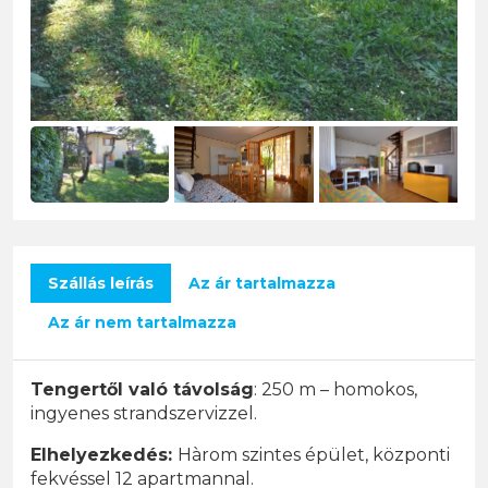
Szállás leírás
Az ár tartalmazza
Az ár nem tartalmazza
Tengertől való távolság
: 250 m – homokos,
ingyenes strandszervizzel.
Elhelyezkedés:
Hàrom szintes épület, központi
fekvéssel 12 apartmannal.