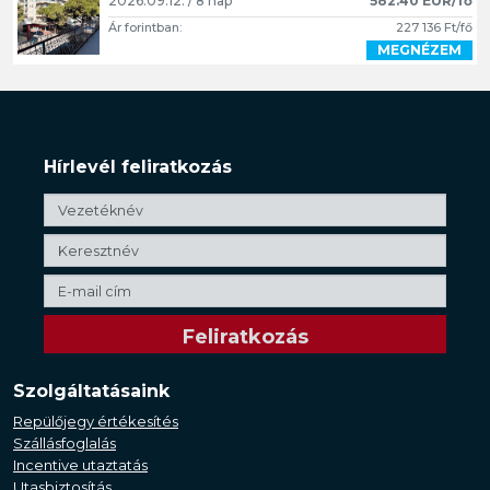
2026.09.12. / 8 nap
582.40 EUR/fő
Ár forintban:
227 136 Ft/fő
MEGNÉZEM
Hírlevél feliratkozás
Szolgáltatásaink
Repülőjegy értékesítés
Szállásfoglalás
Incentive utaztatás
Utasbiztosítás