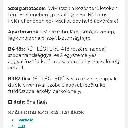
Szolgáltatások:
WiFi (csak a közös területeken
térítés ellenében), parkoló (kivéve B4 típus).
Felár ellenében egy kisállat bevihető (lekérésre).
Apartmanok:
TV, mikrohullámúsütő, kávégép,
légkondicionáló, széf, biztonsági ajtó.
B4 fős:
KÉT LÉGTERŰ 4 fő rèszère: nappali,
szoba franciaàggyal ès 2 egyszemèlyes
àggyal,főzőfülke, fürdőszoba,erkély. Parkolòhely
nèlkül.
B3+2 fős:
KÉT LÉGTERŰ 3-5 fő rèszère: nappali
dupla dívánnyal, szoba 3 ággyal, főzőfülke,
fürdőszoba, erkély, parkolóhely.
Ellátás:
önellátás
SZÁLLODAI SZOLGÁLTATÁSOK
Parkoló
Lift