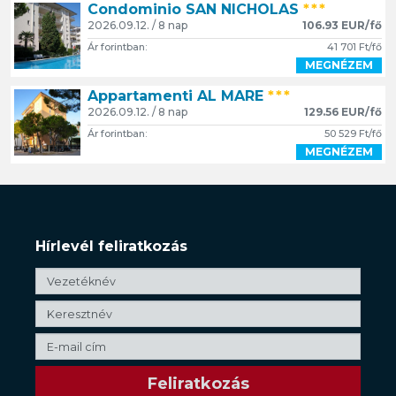
Condominio SAN NICHOLAS
***
2026.09.12. / 8 nap
106.93 EUR/fő
Ár forintban:
41 701 Ft/fő
MEGNÉZEM
Appartamenti AL MARE
***
2026.09.12. / 8 nap
129.56 EUR/fő
Ár forintban:
50 529 Ft/fő
MEGNÉZEM
Hírlevél feliratkozás