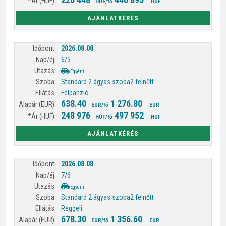
HUF/fő
HUF
AJÁNLATKÉRÉS
2026.08.08
6/5
Egyéni
Standard 2 ágyas szoba
2 felnőtt
Félpanzió
638.40
1 276.80
EUR/fő
EUR
248 976
497 952
HUF/fő
HUF
AJÁNLATKÉRÉS
2026.08.08
7/6
Egyéni
Standard 2 ágyas szoba
2 felnőtt
Reggeli
678.30
1 356.60
EUR/fő
EUR