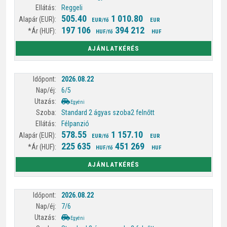
Reggeli
505.40
1 010.80
EUR/fő
EUR
197 106
394 212
HUF/fő
HUF
AJÁNLATKÉRÉS
2026.08.22
6/5
Egyéni
Standard 2 ágyas szoba
2 felnőtt
Félpanzió
578.55
1 157.10
EUR/fő
EUR
225 635
451 269
HUF/fő
HUF
AJÁNLATKÉRÉS
2026.08.22
7/6
Egyéni