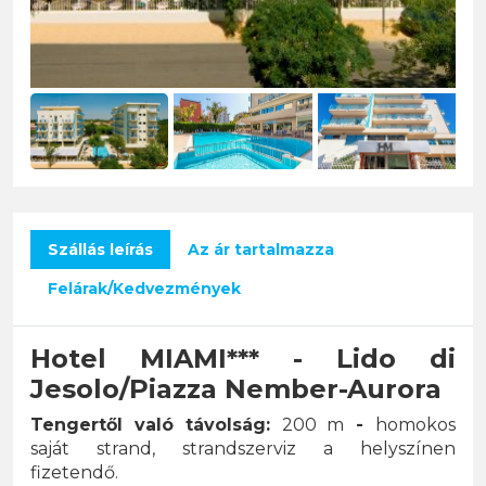
Szállás leírás
Az ár tartalmazza
Felárak/Kedvezmények
Hotel MIAMI*** - Lido di
Jesolo/Piazza Nember-Aurora
Tengertől való távolság:
200 m
-
homokos
saját strand, strandszerviz a helyszínen
fizetendő.