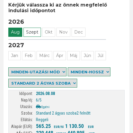
Kérjük válassza ki az önnek megfelelő
indulási időpontot
2026
Aug
Szept
Okt
Nov
Dec
2027
Jan
Feb
Márc
Ápr
Máj
Jún
Júl
2026.08.08
6/5
Egyéni
Standard 2 ágyas szoba
2 felnőtt
Reggeli
565.25
1 130.50
EUR/fő
EUR
220 448
440 895