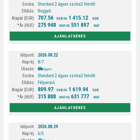
Standard 2 ágyas szoba
2 felnőtt
Reggeli
707.56
1 415.12
EUR/fő
EUR
275 948
551 897
HUF/fő
HUF
AJÁNLATKÉRÉS
2026.08.22
8/7
Egyéni
Standard 2 ágyas szoba
2 felnőtt
Félpanzió
809.97
1 619.94
EUR/fő
EUR
315 888
631 777
HUF/fő
HUF
AJÁNLATKÉRÉS
2026.08.29
6/5