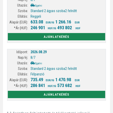
Egyéni
Standard 2 ágyas szoba
2 felnőtt
Reggeli
633.08
1 266.16
EUR/fő
EUR
246 901
493 802
HUF/fő
HUF
AJÁNLATKÉRÉS
2026.08.29
8/7
Egyéni
Standard 2 ágyas szoba
2 felnőtt
Félpanzió
735.49
1 470.98
EUR/fő
EUR
286 841
573 682
HUF/fő
HUF
AJÁNLATKÉRÉS