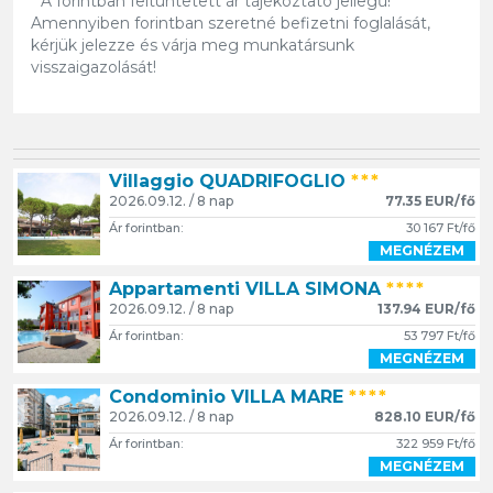
* A forintban feltüntetett ár tájékoztató jellegű!
Amennyiben forintban szeretné befizetni foglalását,
kérjük jelezze és várja meg munkatársunk
visszaigazolását!
Villaggio QUADRIFOGLIO
***
2026.09.12. / 8 nap
77.35 EUR/fő
Ár forintban:
30 167 Ft/fő
MEGNÉZEM
Appartamenti VILLA SIMONA
****
2026.09.12. / 8 nap
137.94 EUR/fő
Ár forintban:
53 797 Ft/fő
MEGNÉZEM
Condominio VILLA MARE
****
2026.09.12. / 8 nap
828.10 EUR/fő
Ár forintban:
322 959 Ft/fő
MEGNÉZEM