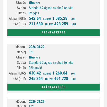
Egyéni
Standard 2 ágyas szoba
2 felnőtt
Reggeli
542.64
1 085.28
EUR/fő
EUR
211 630
423 259
HUF/fő
HUF
AJÁNLATKÉRÉS
2026.08.29
7/6
Egyéni
Standard 2 ágyas szoba
2 felnőtt
Félpanzió
630.42
1 260.84
EUR/fő
EUR
245 864
491 728
HUF/fő
HUF
AJÁNLATKÉRÉS
2026.08.29
8/7