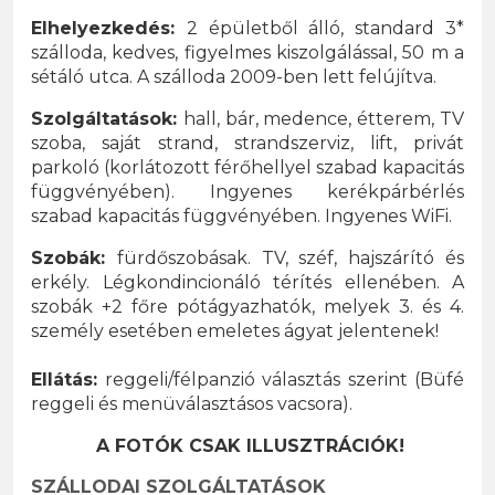
Elhelyezkedés:
2 épületből álló, standard 3*
szálloda, kedves, figyelmes kiszolgálással, 50 m a
sétáló utca. A szálloda 2009-ben lett felújítva.
Szolgáltatások:
hall, bár, medence, étterem, TV
szoba, saját strand, strandszerviz, lift, privát
parkoló (korlátozott férőhellyel szabad kapacitás
függvényében). Ingyenes kerékpárbérlés
szabad kapacitás függvényében. Ingyenes WiFi.
Szobák:
fürdőszobásak. TV, széf, hajszárító és
erkély. Légkondincionáló térítés ellenében. A
szobák +2 főre pótágyazhatók, melyek 3. és 4.
személy esetében emeletes ágyat jelentenek!
Ellátás:
reggeli/félpanzió választás szerint (Büfé
reggeli és menüválasztásos vacsora).
A FOTÓK CSAK ILLUSZTRÁCIÓK!
SZÁLLODAI SZOLGÁLTATÁSOK