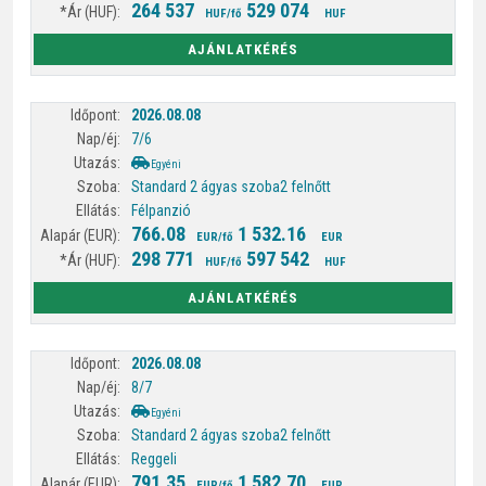
264 537
529 074
HUF/fő
HUF
AJÁNLATKÉRÉS
2026.08.08
7/6
Egyéni
Standard 2 ágyas szoba
2 felnőtt
Félpanzió
766.08
1 532.16
EUR/fő
EUR
298 771
597 542
HUF/fő
HUF
AJÁNLATKÉRÉS
2026.08.08
8/7
Egyéni
Standard 2 ágyas szoba
2 felnőtt
Reggeli
791.35
1 582.70
EUR/fő
EUR