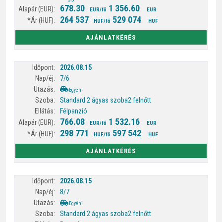
678.30
1 356.60
EUR/fő
EUR
264 537
529 074
HUF/fő
HUF
AJÁNLATKÉRÉS
2026.08.15
7/6
Egyéni
Standard 2 ágyas szoba
2 felnőtt
Félpanzió
766.08
1 532.16
EUR/fő
EUR
298 771
597 542
HUF/fő
HUF
AJÁNLATKÉRÉS
2026.08.15
8/7
Egyéni
Standard 2 ágyas szoba
2 felnőtt