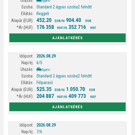
Egyéni
Standard 2 ágyas szoba
2 felnőtt
Reggeli
452.20
904.40
EUR/fő
EUR
176 358
352 716
HUF/fő
HUF
AJÁNLATKÉRÉS
2026.08.29
6/5
Egyéni
Standard 2 ágyas szoba
2 felnőtt
Félpanzió
525.35
1 050.70
EUR/fő
EUR
204 887
409 773
HUF/fő
HUF
AJÁNLATKÉRÉS
2026.08.29
7/6