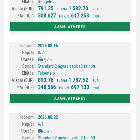
Reggeli
791.35
1 582.70
EUR/fő
EUR
308 627
617 253
HUF/fő
HUF
AJÁNLATKÉRÉS
2026.08.15
8/7
Egyéni
Standard 2 ágyas szoba
2 felnőtt
Félpanzió
893.76
1 787.52
EUR/fő
EUR
348 566
697 133
HUF/fő
HUF
AJÁNLATKÉRÉS
2026.08.22
6/5
Egyéni
Standard 2 ágyas szoba
2 felnőtt