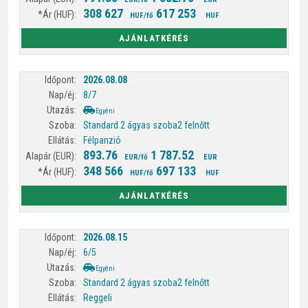
308 627
617 253
HUF/fő
HUF
AJÁNLATKÉRÉS
2026.08.08
8/7
Egyéni
Standard 2 ágyas szoba
2 felnőtt
Félpanzió
893.76
1 787.52
EUR/fő
EUR
348 566
697 133
HUF/fő
HUF
AJÁNLATKÉRÉS
2026.08.15
6/5
Egyéni
Standard 2 ágyas szoba
2 felnőtt
Reggeli