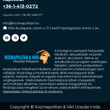
+36-1-413-0272
Ügyeleti szám: +36 (30) 4466-071
info@kozmapolitan.hu
1094 Budapest, Liliom u. 17. | 4400 Nyíregyháza, Körte u.34.
A honlapon szereplő helyesírási
hibákért, aktualitását vesztett
árakért, akciókért, illetve az
árkalkulációs program esetleges
hibáiért, valamint a képekben,
leírásokban fellelhető hibákért, eltérésekért a felelősséget nem
vállaljuk. Kizárólag a munkatársaink által visszaigazolt árak,
adatok, leírások, képek és egyéb más információ tekinthetőek
véglegesnek. Weboldalunk használata közben megadott,
azonosításra alkalmas, személyes adatok begyűjtése és
feldolgozása megfelel az érvényes adatvédelmi előírásoknak.
Adatkezelési Tájékoztatónkat itt olvashatja.
Copyright
Copyright © Kozmapolitan & Vári Utazási Iroda