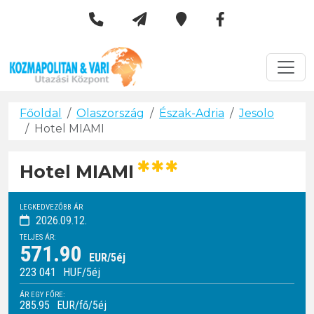
Kozmapolitan & Vári Utazási 
Városlátogatások
Főoldal
Olaszország
Észak-Adria
Jesolo
Hotel MIAMI
***
Hotel MIAMI
LEGKEDVEZŐBB ÁR
2026.09.12.
TELJES ÁR:
571.90
EUR/5éj
223 041
HUF
/5éj
ÁR EGY FŐRE:
285.95
EUR/fő/5éj