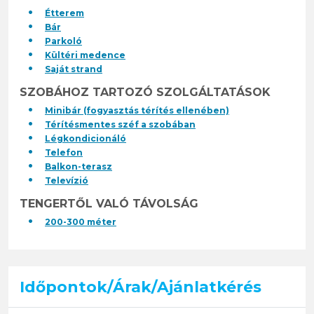
Étterem
Bár
Parkoló
Kültéri medence
Saját strand
SZOBÁHOZ TARTOZÓ SZOLGÁLTATÁSOK
Minibár (fogyasztás térítés ellenében)
Térítésmentes széf a szobában
Légkondicionáló
Telefon
Balkon-terasz
Televízió
TENGERTŐL VALÓ TÁVOLSÁG
200-300 méter
Időpontok/Árak/Ajánlatkérés