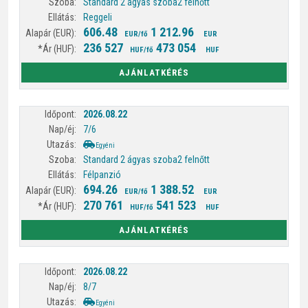
Standard 2 ágyas szoba
2 felnőtt
Reggeli
606.48
1 212.96
EUR/fő
EUR
236 527
473 054
HUF/fő
HUF
AJÁNLATKÉRÉS
2026.08.22
7/6
Egyéni
Standard 2 ágyas szoba
2 felnőtt
Félpanzió
694.26
1 388.52
EUR/fő
EUR
270 761
541 523
HUF/fő
HUF
AJÁNLATKÉRÉS
2026.08.22
8/7
Egyéni