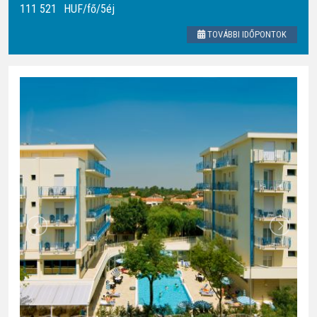
111 521
HUF
/fő/5éj
TOVÁBBI IDŐPONTOK