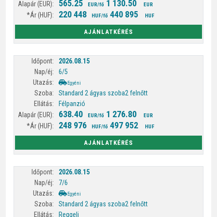
565.25
1 130.50
EUR/fő
EUR
220 448
440 895
HUF/fő
HUF
AJÁNLATKÉRÉS
2026.08.15
6/5
Egyéni
Standard 2 ágyas szoba
2 felnőtt
Félpanzió
638.40
1 276.80
EUR/fő
EUR
248 976
497 952
HUF/fő
HUF
AJÁNLATKÉRÉS
2026.08.15
7/6
Egyéni
Standard 2 ágyas szoba
2 felnőtt
Reggeli