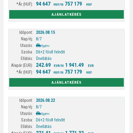
94 647
757 179
HUF/fő
HUF
AJÁNLATKÉRÉS
2026.08.15
8/7
Egyéni
D6+2 fős
8 felnőtt
Önellátás
242.69
1 941.49
EUR/fő
EUR
94 647
757 179
HUF/fő
HUF
AJÁNLATKÉRÉS
2026.08.22
8/7
Egyéni
D6+2 fős
8 felnőtt
Önellátás
221.41
1 771.32