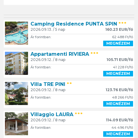
Camping Residence PUNTA SPIN
***
2026.09.13. / 5 nap
160.23 EUR/fő
Ár forintban:
62 488 Ft/fő
MEGNÉZEM
Appartamenti RIVIERA
***
2026.09.12. / 8 nap
105.71 EUR/fő
Ár forintban:
41 228 Ft/fő
MEGNÉZEM
Villa TRE PINI
**
2026.09.12. / 8 nap
123.76 EUR/fő
Ár forintban:
48 266 Ft/fő
MEGNÉZEM
Villaggio LAURA
***
2026.09.12. / 8 nap
114.09 EUR/fő
Ár forintban:
44 496 Ft/fő
MEGNÉZEM