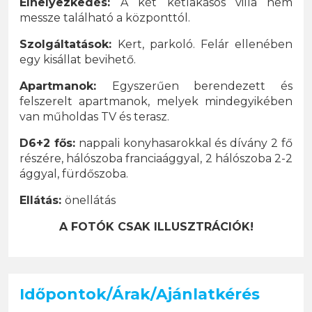
Elhelyezkedés:
A két kétlakásos villa nem
messze található a központtól.
Szolgáltatások:
Kert, parkoló. Felár ellenében
egy kisállat bevihető.​
Apartmanok:
Egyszerűen berendezett és
felszerelt apartmanok, melyek mindegyikében
van műholdas TV és terasz.
D6+2 fős:
nappali konyhasarokkal és dívány 2 fő
részére, hálószoba franciaággyal, 2 hálószoba 2-2
ággyal, fürdőszoba.
Ellátás:
önellátás
A FOTÓK CSAK ILLUSZTRÁCIÓK!
Időpontok/Árak/Ajánlatkérés