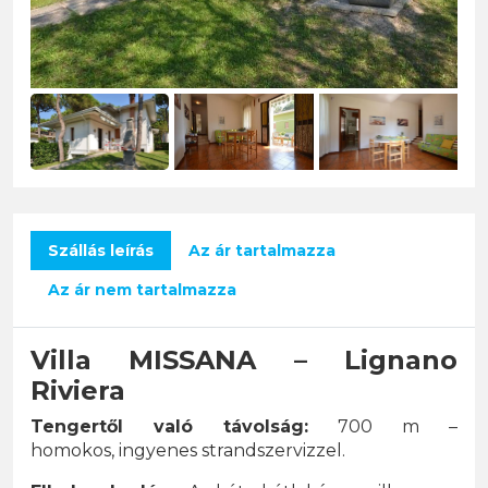
Szállás leírás
Az ár tartalmazza
Az ár nem tartalmazza
Villa MISSANA – Lignano
Riviera
Tengertől való távolság:
700 m –
homokos, ingyenes strandszervizzel.