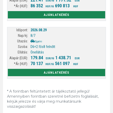
EUR/fő
EUR
86 352
690 813
HUF/fő
HUF
AJÁNLATKÉRÉS
2026.08.29
8/7
Egyéni
D6+2 fős
8 felnőtt
Önellátás
179.84
1 438.71
EUR/fő
EUR
70 137
561 097
HUF/fő
HUF
AJÁNLATKÉRÉS
* A forintban feltüntetett ár tájékoztató jellegű!
Amennyiben forintban szeretné befizetni foglalását,
kérjük jelezze és várja meg munkatársunk
visszaigazolását!