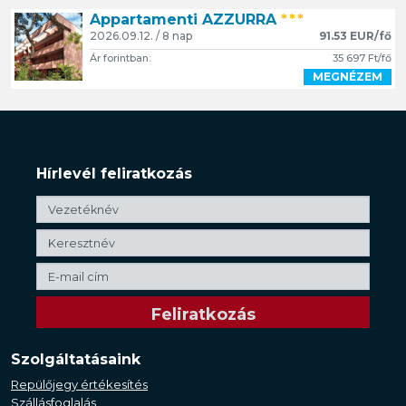
Appartamenti AZZURRA
***
2026.09.12. / 8 nap
91.53 EUR/fő
Ár forintban:
35 697 Ft/fő
MEGNÉZEM
Hírlevél feliratkozás
Szolgáltatásaink
Repülőjegy értékesítés
Szállásfoglalás