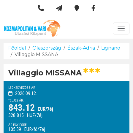
Kozmapolitan & Vári Utazási 
Városlátogatások
Főoldal
Olaszország
Észak-Adria
Lignano
Villaggio MISSANA
***
Villaggio MISSANA
LEGKEDVEZŐBB ÁR
2026.09.12.
TELJES ÁR:
843.12
EUR/7éj
328 815
HUF
/7éj
ÁR EGY FŐRE:
105.39
EUR/fő/7éj