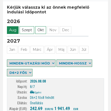
Kérjük válassza ki az önnek megfelelő
indulási időpontot
2026
Aug
Szept
Okt
Nov
Dec
2027
Jan
Feb
Márc
Ápr
Máj
Jún
Júl
2026.08.08
8/7
Egyéni
D6+2 fős
8 felnőtt
Önellátás
242.69
1 941.49
EUR/fő
EUR