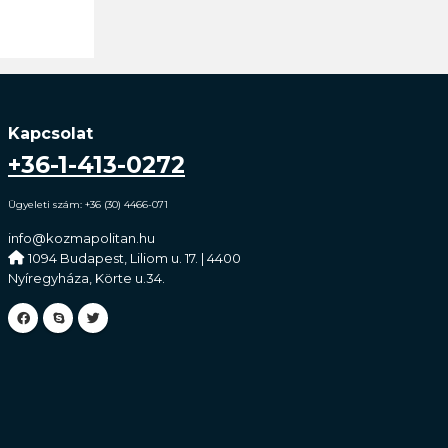
Kapcsolat
+36-1-413-0272
Ügyeleti szám: +36 (30) 4466-071
info@kozmapolitan.hu
1094 Budapest, Liliom u. 17. | 4400
Nyíregyháza, Körte u.34.