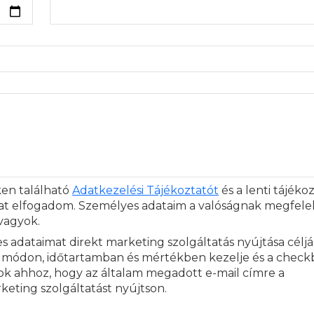
ken található
Adatkezelési Tájékoztatót
és a lenti tájéko
at elfogadom. Személyes adataim a valóságnak megfelel
 vagyok.
 adataimat direkt marketing szolgáltatás nyújtása célj
módon, időtartamban és mértékben kezelje és a check
lok ahhoz, hogy az általam megadott e-mail címre a
eting szolgáltatást nyújtson.