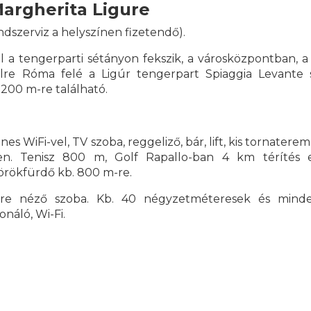
Margherita Ligure
ndszerviz a helyszínen fizetendő).
l a tengerparti sétányon fekszik, a városközpontban, 
élre Róma felé a Ligúr tengerpart Spiaggia Levante 
 200 m-re található.
es WiFi-vel, TV szoba, reggeliző, bár, lift, kis tornaterem
ében. Tenisz 800 m, Golf Rapallo-ban 4 km térítés 
örökfürdő kb. 800 m-re.
rre néző szoba. Kb. 40 négyzetméteresek és mind
ionáló, Wi-Fi.