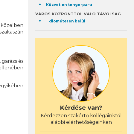
Közvetlen tengerparti
VÁROS KÖZPONTTÓL VALÓ TÁVOLSÁG
1 kilométeren belül
a közelben
szakaszán
, garázs és
ellenében
egyikében
Kérdése van?
Kérdezzen szakértő kollégáinktól
alábbi elérhetőségeinken