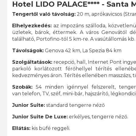
Hotel LIDO PALACE**** - Santa 
Tengertől való távolság:
20 m, aprókavicsos (Stra
Elhelyezkedés:
az impozáns szálloda, közvetlenü
üzletek, bárok, éttermek. A város Genovától d
található, Portofino-tól 5 km-re. A vasútállomás kb.
Távolságok:
Genova 42 km, La Spezia 84 km
Szolgáltatások:
recepció, hall, Internet Pont ingyen
parkoló korlátozott férőhellyel térítés ellen
kedvezményes áron. Térítés ellenében masszázs, t
Szobák:
54 minden igénnyel felszerelt, tenge
van telefon, TV, széf, mini-bár, hajszárító, légkondic
Junior Suite:
standard tengerre néző
Junior Suite De Luxe:
erkélyes, tengerre néző.
Ellátás:
kis büfé reggeli.