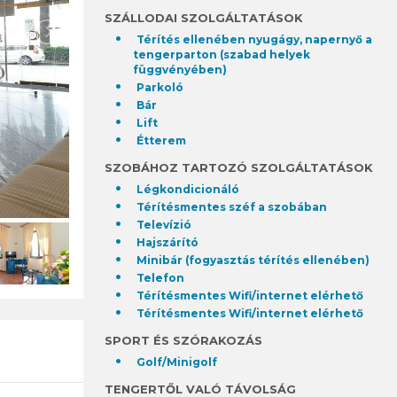
SZÁLLODAI SZOLGÁLTATÁSOK
Térítés ellenében nyugágy, napernyő a
tengerparton (szabad helyek
függvényében)
Parkoló
Bár
Lift
Étterem
SZOBÁHOZ TARTOZÓ SZOLGÁLTATÁSOK
Légkondicionáló
Térítésmentes széf a szobában
Televízió
Hajszárító
Minibár (fogyasztás térítés ellenében)
Telefon
Térítésmentes Wifi/internet elérhető
Térítésmentes Wifi/internet elérhető
SPORT ÉS SZÓRAKOZÁS
Golf/Minigolf
TENGERTŐL VALÓ TÁVOLSÁG