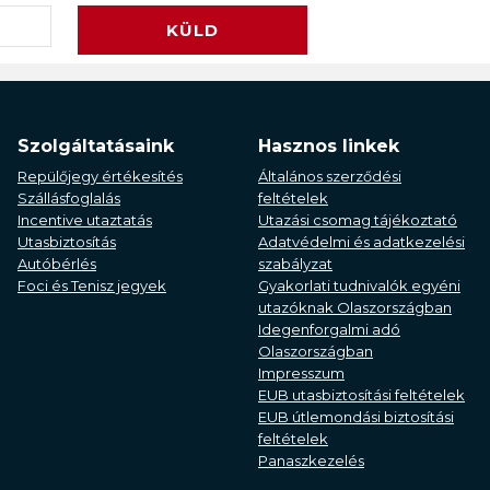
KÜLD
Szolgáltatásaink
Hasznos linkek
Repülőjegy értékesítés
Általános szerződési
Szállásfoglalás
feltételek
Incentive utaztatás
Utazási csomag tájékoztató
Utasbiztosítás
Adatvédelmi és adatkezelési
Autóbérlés
szabályzat
Foci és Tenisz jegyek
Gyakorlati tudnivalók egyéni
utazóknak Olaszországban
Idegenforgalmi adó
Olaszországban
Impresszum
EUB utasbiztosítási feltételek
EUB útlemondási biztosítási
feltételek
Panaszkezelés