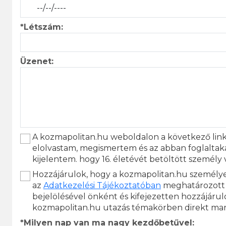
*Létszám:
Üzenet:
A kozmapolitan.hu weboldalon a következő lin
elolvastam, megismertem és az abban foglaltak
kijelentem. hogy 16. életévét betöltött személy
Hozzájárulok, hogy a kozmapolitan.hu személyes
az
Adatkezelési Tájékoztatóban
meghatározott 
bejelölésével önként és kifejezetten hozzájáru
kozmapolitan.hu utazás témakörben direkt mark
*Milyen nap van ma nagy kezdőbetűvel: