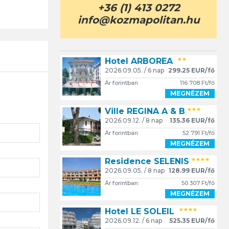
+36 (1) 413 0272
info@kozmapolitan.hu
Hotel ARBOREA
**
2026.09.05. / 6 nap
299.25 EUR/fő
Ár forintban:
116 708 Ft/fő
MEGNÉZEM
Ville REGINA A & B
***
2026.09.12. / 8 nap
135.36 EUR/fő
Ár forintban:
52 791 Ft/fő
MEGNÉZEM
Residence SELENIS
****
2026.09.05. / 8 nap
128.99 EUR/fő
Ár forintban:
50 307 Ft/fő
MEGNÉZEM
Hotel LE SOLEIL
****
2026.09.12. / 6 nap
525.35 EUR/fő