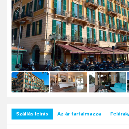
Szállás leírás
Az ár tartalmazza
Felára