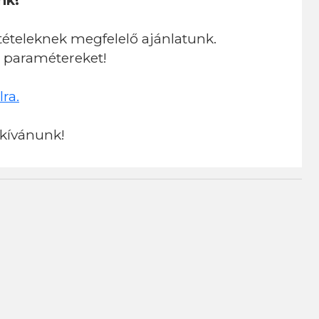
nk!
eltételeknek megfelelő ajánlatunk.
i paramétereket!
lra.
kívánunk!