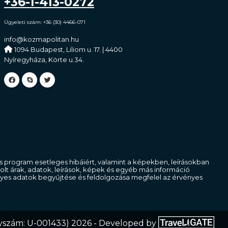
+36-1-413-0272
Ügyeleti szám: +36 (30) 4466-071
info@kozmapolitan.hu
1094 Budapest, Liliom u. 17. | 4400
Nyíregyháza, Körte u.34.
ciós program esetleges hibáiért, valamint a képekben, leírásokban
azolt árak, adatok, leírások, képek és egyéb más információ
yes adatok begyűjtése és feldolgozása megfelel az érvényes
lyszám: U-001433) 2026 - Developed by