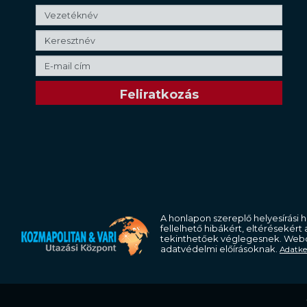
A honlapon szereplő helyesírási h
fellelhető hibákért, eltérésekért
tekinthetőek véglegesnek. Webo
adatvédelmi előírásoknak.
Adatkez
Copyright