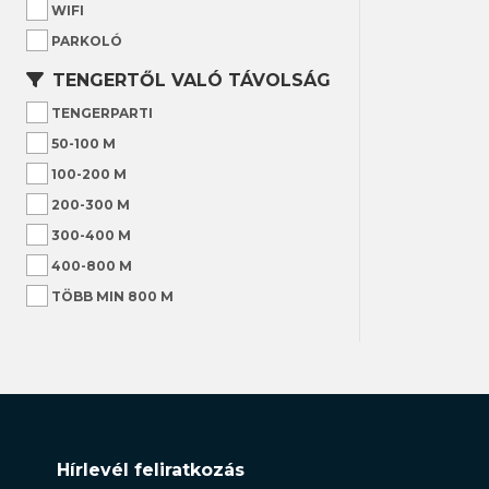
WIFI
PARKOLÓ
TENGERTŐL VALÓ TÁVOLSÁG
TENGERPARTI
50-100 M
100-200 M
200-300 M
300-400 M
400-800 M
TÖBB MIN 800 M
Hírlevél feliratkozás