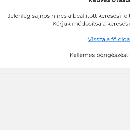
Kedves Utasu
Jelenleg sajnos nincs a beállított keresési f
Kérjük módosítsa a keresés
Vissza a fő olda
Kellemes böngészést 