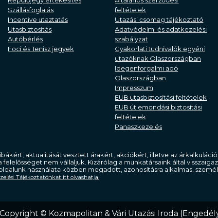
Repülőjegy értékesítés
Általános szerződési
Szállásfoglalás
feltételek
Incentive utaztatás
Utazási csomag tájékoztató
Utasbiztosítás
Adatvédelmi és adatkezelési
Autóbérlés
szabályzat
Foci és Tenisz jegyek
Gyakorlati tudnivalók egyéni
utazóknak Olaszországban
Idegenforgalmi adó
Olaszországban
Impresszum
EUB utasbiztosítási feltételek
EUB útlemondási biztosítási
feltételek
Panaszkezelés
ibákért, aktualitását vesztett árakért, akciókért, illetve az árkalkulá
 a felelősséget nem vállaljuk. Kizárólag a munkatársaink által visszaig
ldalunk használata közben megadott, azonosításra alkalmas, személ
elési Tájékoztatónkat itt olvashatja.
Copyright © Kozmapolitan & Vári Utazási Iroda (Engedé