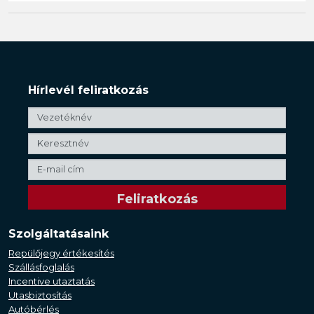
Hírlevél feliratkozás
Szolgáltatásaink
Repülőjegy értékesítés
Szállásfoglalás
Incentive utaztatás
Utasbiztosítás
Autóbérlés