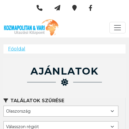
Kozmapolitan & Vári Utazási 
Városlátogatások
Főoldal
AJÁNLATOK
TALÁLATOK SZŰRÉSE