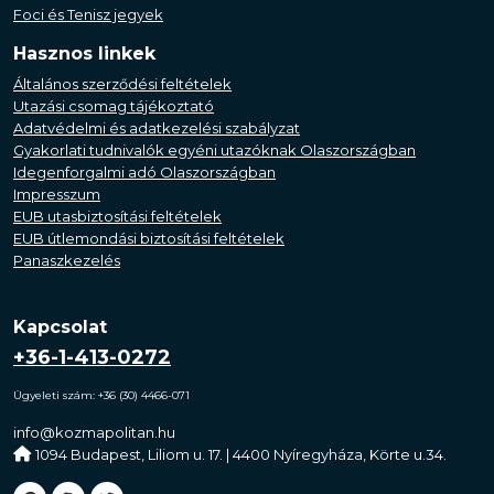
Foci és Tenisz jegyek
Hasznos linkek
Általános szerződési feltételek
Utazási csomag tájékoztató
Adatvédelmi és adatkezelési szabályzat
Gyakorlati tudnivalók egyéni utazóknak Olaszországban
Idegenforgalmi adó Olaszországban
Impresszum
EUB utasbiztosítási feltételek
EUB útlemondási biztosítási feltételek
Panaszkezelés
Kapcsolat
+36-1-413-0272
Ügyeleti szám: +36 (30) 4466-071
info@kozmapolitan.hu
1094 Budapest, Liliom u. 17. | 4400 Nyíregyháza, Körte u.34.