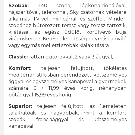
Szobák:
240 szoba, légkondicionálóval,
hajszárítóval, telefonnal, Sky csatornák vételére
alkalmas TV-vel, minibárral és széffel. Minden
szobához bútorozott terasz vagy terasz tartozik,
kilátással az egész üdülőt körülvevő buja
virágoskertre. Kérésre lehetőség egymásba nyíló
vagy egymás melletti szobák kialakítására.
Classic:
rattan bútorokkal, 2 vagy 3 ággyal;
Komfort:
teljesen felújított, tökéletes
mediterrán stílusban berendezett, kétszemélyes
ággyal és egyszemélyes kanapéval a gyermekek
számára 3 / 11,99 éves korig, néhányban
pótággyal 15,99 éves korig.
Superior:
teljesen felújított, az 1.emeleten
találhatóak és nagyobbak, mint a komfort
szobák, franciaággyal és kétszemélyes
kanapéval.