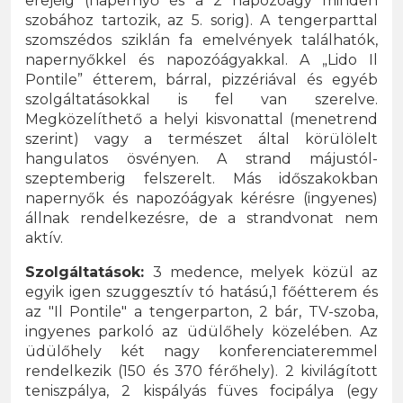
erejéig (napernyő és a 2 napozóágy minden
szobához tartozik, az 5. sorig). A tengerparttal
szomszédos sziklán fa emelvények találhatók,
napernyőkkel és napozóágyakkal. A „Lido Il
Pontile” étterem, bárral, pizzériával és egyéb
szolgáltatásokkal is fel van szerelve.
Megközelíthető a helyi kisvonattal (menetrend
szerint) vagy a természet által körülölelt
hangulatos ösvényen. A strand májustól-
szeptemberig felszerelt. Más időszakokban
napernyők és napozóágyak kérésre (ingyenes)
állnak rendelkezésre, de a strandvonat nem
aktív.
Szolgáltatások:
3 medence, melyek közül az
egyik igen szuggesztív tó hatású,1 főétterem és
az "Il Pontile" a tengerparton, 2 bár, TV-szoba,
ingyenes parkoló az üdülőhely közelében. Az
üdülőhely két nagy konferenciateremmel
rendelkezik (150 és 370 férőhely). 2 kivilágított
teniszpálya, 2 kispályás füves focipálya (egy