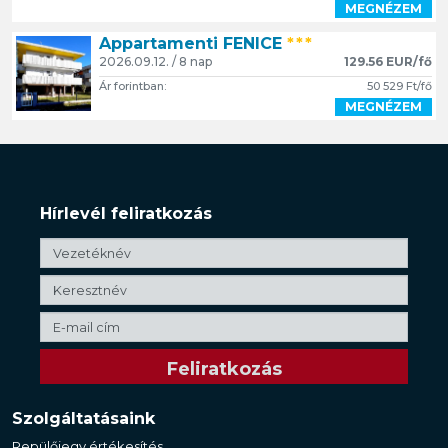
MEGNÉZEM
Appartamenti FENICE
***
2026.09.12. / 8 nap
129.56 EUR/fő
Ár forintban:
50 529 Ft/fő
MEGNÉZEM
Hírlevél feliratkozás
Szolgáltatásaink
Repülőjegy értékesítés