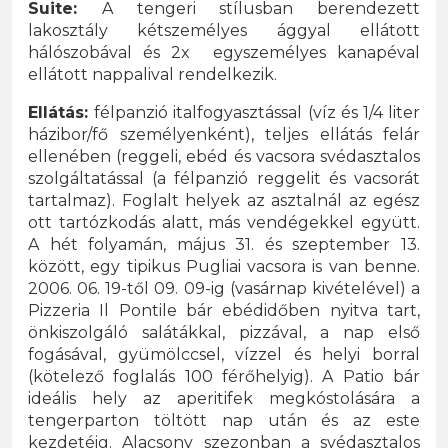
Suite:
A tengeri stílusban berendezett
lakosztály kétszemélyes ággyal ellátott
hálószobával és 2x egyszemélyes kanapéval
ellátott nappalival rendelkezik.
Ellátás:
félpanzió italfogyasztással (víz és 1/4 liter
házibor/fő személyenként), teljes ellátás felár
ellenében (reggeli, ebéd és vacsora svédasztalos
szolgáltatással (a félpanzió reggelit és vacsorát
tartalmaz). Foglalt helyek az asztalnál az egész
ott tartózkodás alatt, más vendégekkel együtt.
A hét folyamán, május 31. és szeptember 13.
között, egy tipikus Pugliai vacsora is van benne.
2006. 06. 19-től 09. 09-ig (vasárnap kivételével) a
Pizzeria Il Pontile bár ebédidőben nyitva tart,
önkiszolgáló salátákkal, pizzával, a nap első
fogásával, gyümölccsel, vízzel és helyi borral
(kötelező foglalás 100 férőhelyig). A Patio bár
ideális hely az aperitifek megkóstolására a
tengerparton töltött nap után és az este
kezdetéig. Alacsony szezonban a svédasztalos