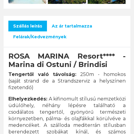
Szállás leírás
Az ár tartalmazza
Felárak/Kedvezmények
ROSA MARINA Resort**** -
Marina di Ostuni / Brindisi
Tengertől való távolság:
250m - homokos
(saját strand de a Strandszerviz a helyszínen
fizetendő)
Elhelyezkedés:
A kifinomult stílusú nemzetközi
üdülőhely, néhány lépésre található a
csodálatos tengertől, gyönyörű természeti
környezetben, pálma- és olajfákkal körülvéve a
medencéket. A szálloda mediterrán stílusban
berendezett szobákat kínál, és számos