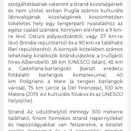
szolgáltatásának valamint a strand közelségének
és nem utolsó sorban Puglia számos kulturális
látnivalójának közelségének köszönhetően
tökéletes hely egy tengerparti nyaraláshoz az
egész család számára. Könnyen elérhető a 9 km-
re lévő Ostuni pályaudvarától, vagy 37 km-re
lévő Brindisi repülőtértől és a 90 km-re található
Bari repülőterétől. A környék közelében számos
lehetőség kínálkozik kirándulásokra: a trullijáról
híres Alberobelló 38 km (UNESCO listán), 45 km
a Castellana-barlangokt (karszt eredetű
földalatti barlangok komplexuma). 40
km Polignano a Mare (a tengeri barlangok
városa), 75 km Lecce (a Dél Firenzéje), 100 km
Matera (2019. évi kulturális főváros és az UNESCO
helyszíne).
Strand: Az üdülőhelytől mintegy 300 méterre
található, finom homokos strand napernyőkkel
és napozóágyakkal van felszerelve, a készlet