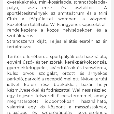
gyerekeknek), mini-kosárlabda, strandröplabda-
pálya, asztalitenisz és asztalifoci. A
sportlétesítmények, az amfiteátrum és a Mini
Club a főépülettel szemben, a központ
közelében található. Wi-Fi: ingyenes kapcsolat áll
rendelkezésre a közös helyiségekben és a
szobákban is.
Strandszerviz díját, Teljes ellátás esetén az ár
tartalmazza.
Térítés ellenében: a sportpályák esti használata,
egyéni úszó- és teniszórák, kerékpárkölcsönzés,
gyermekfelügyelet, kirándulások és transzferek,
külső orvosi szolgálat, őrzött és árnyékos
parkoló, parkoló a recepció mellett. Nyitva tartási
idővel külön rész butikokkal, bazár helyi
kézművesekkel és fodrászattal. Wellness részleg
egy teljesen felszerelt fitneszteremmel, amely
meghatározott időpontokban használható,
valamint egy kis központ a masszázsoknak,
relaxációs és szépségápolási kezeléseknek,