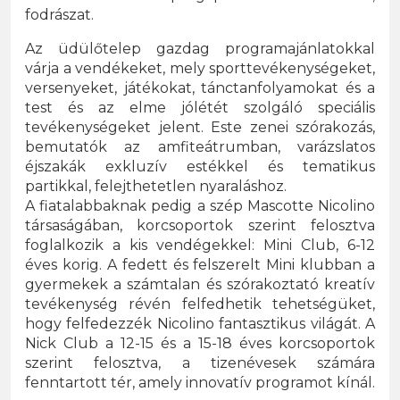
fodrászat.
Az üdülőtelep gazdag programajánlatokkal
várja a vendékeket, mely sporttevékenységeket,
versenyeket, játékokat, tánctanfolyamokat és a
test és az elme jólétét szolgáló speciális
tevékenységeket jelent. Este zenei szórakozás,
bemutatók az amfiteátrumban, varázslatos
éjszakák exkluzív estékkel és tematikus
partikkal, felejthetetlen nyaraláshoz.
A fiatalabbaknak pedig a szép Mascotte Nicolino
társaságában, korcsoportok szerint felosztva
foglalkozik a kis vendégekkel: Mini Club, 6-12
éves korig. A fedett és felszerelt Mini klubban a
gyermekek a számtalan és szórakoztató kreatív
tevékenység révén felfedhetik tehetségüket,
hogy felfedezzék Nicolino fantasztikus világát. A
Nick Club a 12-15 és a 15-18 éves korcsoportok
szerint felosztva, a tizenévesek számára
fenntartott tér, amely innovatív programot kínál.