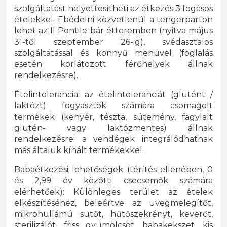
szolgáltatást helyettesítheti az étkezés 3 fogásos
ételekkel. Ebédelni közvetlenül a tengerparton
lehet az Il Pontile bár étteremben (nyitva május
31-től szeptember 26-ig), svédasztalos
szolgáltatással és könnyű menüvel (foglalás
esetén korlátozott férőhelyek állnak
rendelkezésre).
Ételintolerancia: az ételintoleranciát (glutént /
laktózt) fogyasztók számára csomagolt
termékek (kenyér, tészta, sütemény, fagylalt
glutén- vagy laktózmentes) állnak
rendelkezésre; a vendégek integrálódhatnak
más általuk kínált termékekkel.
Babaétkezési lehetőségek (térítés ellenében, 0
és 2,99 év közötti csecsemők számára
elérhetőek): Különleges terület az ételek
elkészítéséhez, beleértve az üvegmelegítőt,
mikrohullámú sütőt, hűtőszekrényt, keverőt,
sterilizálót, friss gyümölcsöt, babakekszet, kis