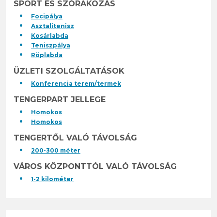
SPORT ÉS SZÓRAKOZÁS
Focipálya
Asztalitenisz
Kosárlabda
Teniszpálya
Röplabda
ÜZLETI SZOLGÁLTATÁSOK
Konferencia terem/termek
TENGERPART JELLEGE
Homokos
Homokos
TENGERTŐL VALÓ TÁVOLSÁG
200-300 méter
VÁROS KÖZPONTTÓL VALÓ TÁVOLSÁG
1-2 kilométer