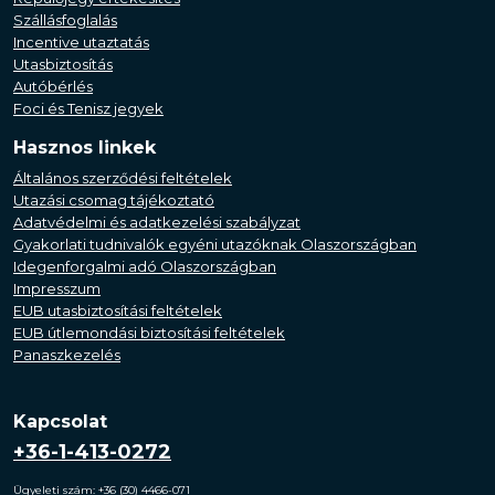
Szállásfoglalás
Incentive utaztatás
Utasbiztosítás
Autóbérlés
Foci és Tenisz jegyek
Hasznos linkek
Általános szerződési feltételek
Utazási csomag tájékoztató
Adatvédelmi és adatkezelési szabályzat
Gyakorlati tudnivalók egyéni utazóknak Olaszországban
Idegenforgalmi adó Olaszországban
Impresszum
EUB utasbiztosítási feltételek
EUB útlemondási biztosítási feltételek
Panaszkezelés
Kapcsolat
+36-1-413-0272
Ügyeleti szám: +36 (30) 4466-071