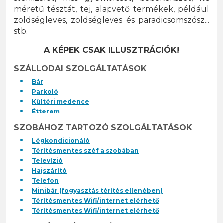
méretű tésztát, tej, alapvető termékek, például
zöldségleves, zöldségleves és paradicsomszósz...
stb.
A KÉPEK CSAK ILLUSZTRÁCIÓK!
SZÁLLODAI SZOLGÁLTATÁSOK
Bár
Parkoló
Kültéri medence
Étterem
SZOBÁHOZ TARTOZÓ SZOLGÁLTATÁSOK
Légkondicionáló
Térítésmentes széf a szobában
Televízió
Hajszárító
Telefon
Minibár (fogyasztás térítés ellenében)
Térítésmentes Wifi/internet elérhető
Térítésmentes Wifi/internet elérhető