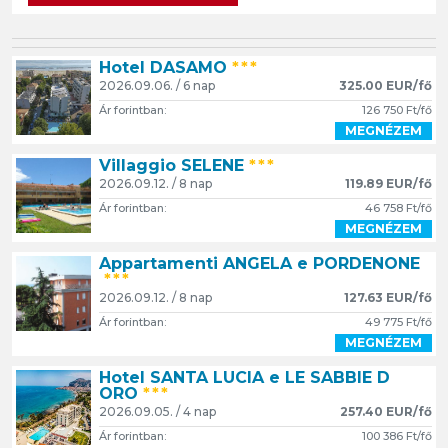
Hotel DASAMO
***
2026.09.06. / 6 nap
325.00 EUR/fő
Ár forintban:
126 750 Ft/fő
MEGNÉZEM
Villaggio SELENE
***
2026.09.12. / 8 nap
119.89 EUR/fő
Ár forintban:
46 758 Ft/fő
MEGNÉZEM
Appartamenti ANGELA e PORDENONE
***
2026.09.12. / 8 nap
127.63 EUR/fő
Ár forintban:
49 775 Ft/fő
MEGNÉZEM
Hotel SANTA LUCIA e LE SABBIE D
ORO
***
2026.09.05. / 4 nap
257.40 EUR/fő
Ár forintban:
100 386 Ft/fő