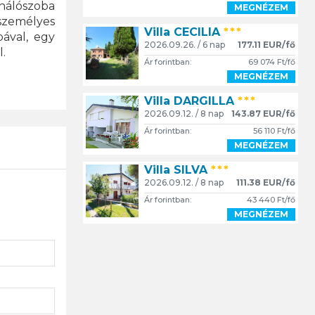
hálószoba
MEGNÉZEM
yszemélyes
Villa CECILIA
***
ával, egy
2026.09.26. / 6 nap
177.11 EUR/fő
.
Ár forintban:
69 074 Ft/fő
MEGNÉZEM
Villa DARGILLA
***
2026.09.12. / 8 nap
143.87 EUR/fő
Ár forintban:
56 110 Ft/fő
MEGNÉZEM
Villa SILVA
***
2026.09.12. / 8 nap
111.38 EUR/fő
Ár forintban:
43 440 Ft/fő
MEGNÉZEM