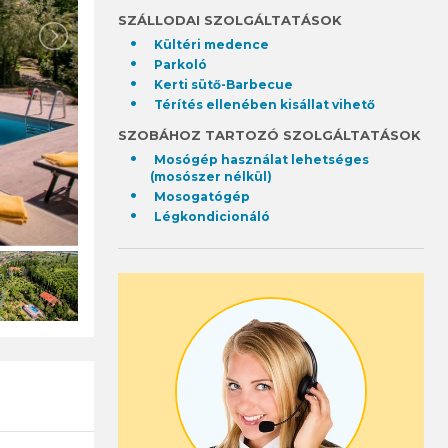
SZÁLLODAI SZOLGÁLTATÁSOK
Kültéri medence
Parkoló
Kerti sütő-Barbecue
Térítés ellenében kisállat vihető
SZOBÁHOZ TARTOZÓ SZOLGÁLTATÁSOK
Mosógép használat lehetséges
(mosószer nélkül)
Mosogatógép
Légkondicionáló