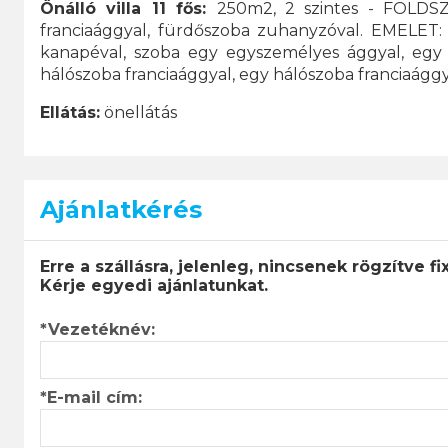
Önálló villa 11 fős:
250m2, 2 szintes - FÖLDSZ
franciaággyal, fürdőszoba zuhanyzóval. EMELET: b
kanapéval, szoba egy egyszemélyes ággyal, egy 
hálószoba franciaággyal, egy hálószoba franciaágg
Ellátás:
önellátás
Ajánlatkérés
Erre a szállásra, jelenleg, nincsenek rögzítve fi
Kérje egyedi ajánlatunkat.
*Vezetéknév:
*E-mail cím: