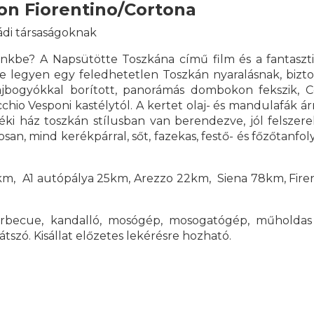
ion Fiorentino/Cortona
ádi társaságoknak
nkbe? A Napsütötte Toszkána című film és a fantaszti
e legyen egy feledhetetlen Toszkán nyaralásnak, bizt
olajbogyókkal borított, panorámás dombokon fekszik, 
hio Vesponi kastélytól. A kertet olaj- és mandulafák ár
déki ház toszkán stílusban van berendezve, jól felszer
an, mind kerékpárral, sőt, fazekas, festő- és főzőtanfol
8km, A1 autópálya 25km, Arezzo 22km, Siena 78km, Fir
barbecue, kandalló, mosógép, mosogatógép, műholdas 
tszó. Kisállat előzetes lekérésre hozható.