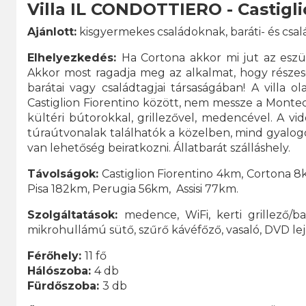
Villa IL CONDOTTIERO - Castigl
Ajánlott:
kisgyermekes családoknak, baráti- és csal
Elhelyezkedés:
Ha Cortona akkor mi jut az eszü
Akkor most ragadja meg az alkalmat, hogy részes
barátai vagy családtagjai társaságában! A villa 
Castiglion Fiorentino között, nem messze a Montecc
kültéri bútorokkal, grillezővel, medencével. A vi
túraútvonalak találhatók a közelben, mind gyalogos
van lehetőség beiratkozni. Állatbarát szálláshely.
Távolságok:
Castiglion Fiorentino 4km, Cortona 
Pisa 182km, Perugia 56km, Assisi 77km.
Szolgáltatások:
medence, WiFi, kerti grillező/
mikrohullámú sütő, szűrő kávéfőző, vasaló, DVD lejá
Férőhely:
11 fő
Hálószoba:
4 db
Fürdőszoba:
3 db