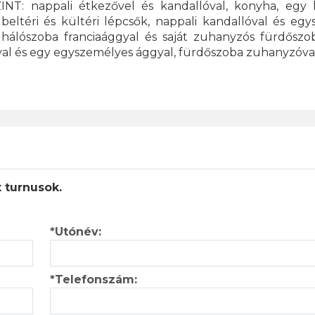
INT: nappali étkezővel és kandallóval, konyha, egy 
eltéri és kültéri lépcsők, nappali kandallóval és eg
hálószoba franciaággyal és saját zuhanyzós fürdőszob
yal és egy egyszemélyes ággyal, fürdőszoba zuhanyzóval
x turnusok.
*Utónév:
*Telefonszám: