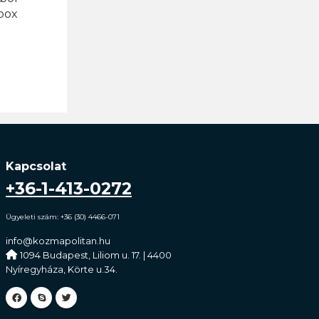
box
Kapcsolat
+36-1-413-0272
Ügyeleti szám: +36 (30) 4466-071
info@kozmapolitan.hu
1094 Budapest, Liliom u. 17. | 4400
Nyíregyháza, Körte u.34.