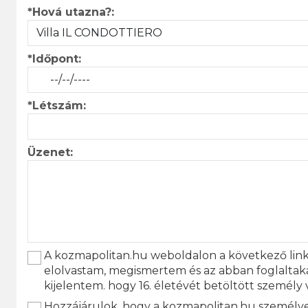
*Hová utazna?:
*Időpont:
*Létszám:
Üzenet:
A kozmapolitan.hu weboldalon a következő lin
elolvastam, megismertem és az abban foglaltak
kijelentem. hogy 16. életévét betöltött személy
Hozzájárulok, hogy a kozmapolitan.hu személyes