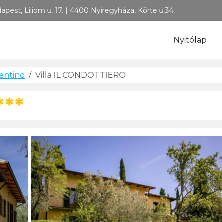
tazási Iroda
pest, Liliom u. 17. | 4400 Nyíregyháza, Körte u.34.
Nyitólap
rentino
Villa IL CONDOTTIERO
***