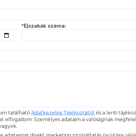
*Éjszakák száma:
ken található
Adatkezelési Tájékoztatót
és a lenti tájéko
at elfogadom. Személyes adataim a valóságnak megfelel
 vagyok.
 adataimat direkt marketing szolgáltatás nyújtása célj