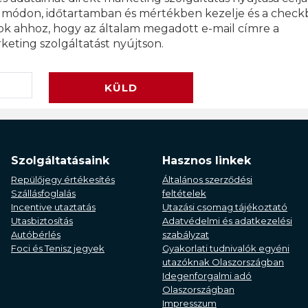
módon, időtartamban és mértékben kezelje és a check
lok ahhoz, hogy az általam megadott e-mail címre a
eting szolgáltatást nyújtson.
KÜLD
Szolgáltatásaink
Hasznos linkek
Repülőjegy értékesítés
Általános szerződési
Szállásfoglalás
feltételek
Incentive utaztatás
Utazási csomag tájékoztató
Utasbiztosítás
Adatvédelmi és adatkezelési
Autóbérlés
szabályzat
Foci és Tenisz jegyek
Gyakorlati tudnivalók egyéni
utazóknak Olaszországban
Idegenforgalmi adó
Olaszországban
Impresszum