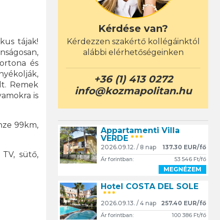
Kérdése van?
Kérdezzen szakértő kollégáinktól
kus tájak!
alábbi elérhetőségeinken
onságosan,
Cortona és
nyékolják,
+36 (1) 413 0272
elt. Remek
info@kozmapolitan.hu
yamokra is
enze 99km,
Appartamenti Villa
VERDE
***
2026.09.12. / 8 nap
137.30 EUR/fő
TV, sütő,
Ár forintban:
53 546 Ft/fő
MEGNÉZEM
Hotel COSTA DEL SOLE
***
2026.09.13. / 4 nap
257.40 EUR/fő
Ár forintban:
100 386 Ft/fő