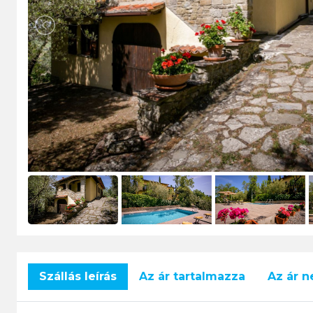
Szállás leírás
Az ár tartalmazza
Az ár 