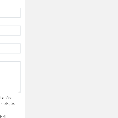
ztatást
nek, és
ából