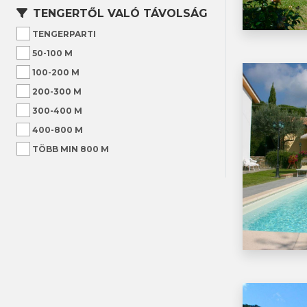
TENGERTŐL VALÓ TÁVOLSÁG
TENGERPARTI
50-100 M
100-200 M
200-300 M
300-400 M
400-800 M
TÖBB MIN 800 M