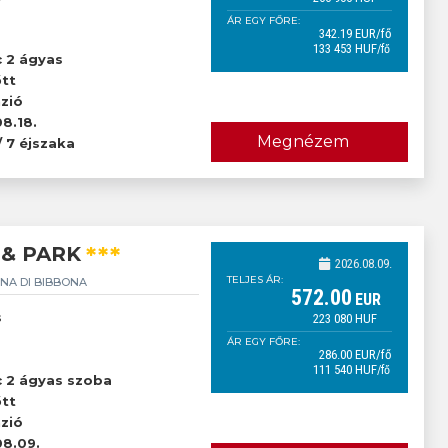
ÁR EGY FŐRE:
342
.19
EUR
/fő
133 453
HUF
/fő
őtt
c 2 ágyas
őtt
zió
8.18.
Megnézem
/ 7 éjszaka
***
 & PARK
2026.08.09.
TELJES ÁR:
NA DI BIBBONA
572
.00
EUR
s
223 080
HUF
ÁR EGY FŐRE:
286
.00
EUR
/fő
111 540
HUF
/fő
őtt
c 2 ágyas szoba
őtt
zió
8.09.