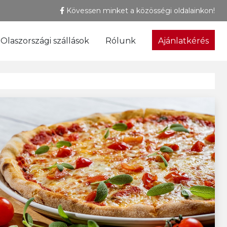
Kövessen minket a közösségi oldalainkon!
Olaszországi szállások
Rólunk
Ajánlatkérés