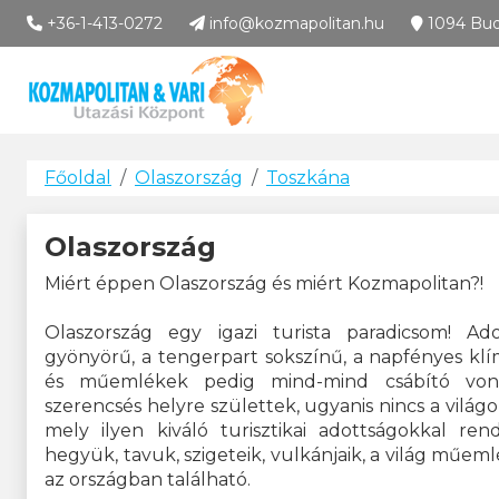
Kozmapolitan & Vári U
+36-1-413-0272
info@kozmapolitan.hu
1094 Buda
Városlátogatások
Főoldal
Olaszország
Toszkána
Olaszország
Miért éppen Olaszország és miért Kozmapolitan?!
Olaszország egy igazi turista paradicsom! Ado
gyönyörű, a tengerpart sokszínű, a napfényes klí
és műemlékek pedig mind-mind csábító vonz
szerencsés helyre születtek, ugyanis nincs a vilá
mely ilyen kiváló turisztikai adottságokkal ren
hegyük, tavuk, szigeteik, vulkánjaik, a világ műeml
az országban található.