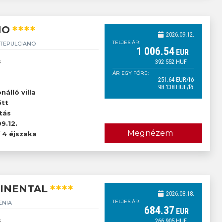
****
NO
2026.09.12.
TELJES ÁR:
TEPULCIANO
1 006
.54
EUR
s
392 552
HUF
ÁR EGY FŐRE:
251
.64
EUR
/fő
98 138
HUF
/fő
őtt
nálló villa
őtt
tás
9.12.
Megnézem
/ 4 éjszaka
****
TINENTAL
2026.08.18.
TELJES ÁR:
ENIA
684
.37
EUR
s
266 905
HUF