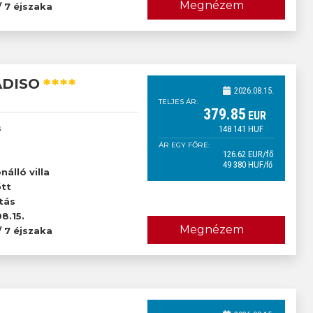
Megnézem
/ 7 éjszaka
****
ADISO
2026.08.15.
TELJES ÁR:
379
.85
EUR
s
148 141
HUF
ÁR EGY FŐRE:
126
.62
EUR
/fő
49 380
HUF
/fő
őtt
nálló villa
őtt
tás
8.15.
Megnézem
/ 7 éjszaka