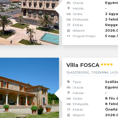
Egyéni
Utazás:
-
Indulás:
2 feln
Résztvevők:
2 ágya
Szoba
2 feln
Elhelyezés
Reggel
Ellátás:
2026.0
Időpont:
5 nap 
Programhossz:
****
Villa FOSCA
OLASZORSZÁG
TOSZKÁNA
LUC
Szállá
Típus:
Egyéni
Utazás:
-
Indulás:
2 feln
Résztvevők:
8 fős ö
Szoba
8 feln
Elhelyezés
Önellá
Ellátás:
2026.0
Időpont: