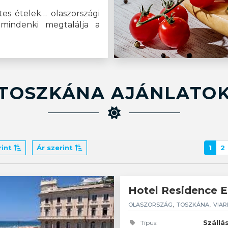
tes ételek… olaszországi
 mindenki megtalálja a
TOSZKÁNA AJÁNLATO
rint
Ár szerint
1
2
Hotel Residence
OLASZORSZÁG
TOSZKÁNA
VIAR
Szállá
Típus: