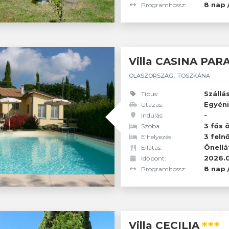
8 nap 
Programhossz:
Villa CASINA PAR
OLASZORSZÁG
TOSZKÁNA
Szállá
Típus:
Egyéni
Utazás:
-
Indulás:
2 feln
Résztvevők:
3 fős ö
Szoba
3 feln
Elhelyezés
Önellá
Ellátás:
2026.0
Időpont:
8 nap 
Programhossz:
***
Villa CECILIA