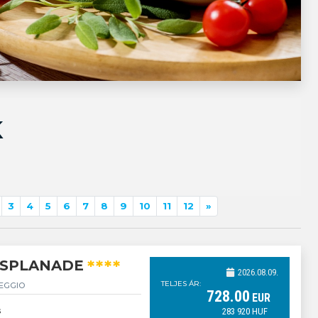
K
3
4
5
6
7
8
9
10
11
12
»
****
 ESPLANADE
2026.08.09.
TELJES ÁR:
EGGIO
728
.00
EUR
s
283 920
HUF