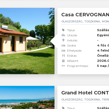
Casa CERVOGNA
OLASZORSZÁG
TOSZKÁNA
MON
Szállá
Típus:
Egyéni
Utazás:
-
Indulás:
2 feln
Résztvevők:
4 fős ö
Szoba
4 feln
Elhelyezés
Önellá
Ellátás:
2026.0
Időpont:
5 nap 
Programhossz:
Grand Hotel CON
OLASZORSZÁG
TOSZKÁNA
TIRR
Szállá
Típus: