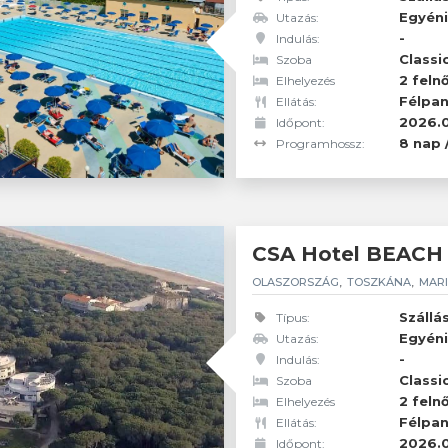
Egyéni
Utazás:
-
Indulás:
2 feln
Résztvevők:
Classi
Szoba
2 feln
Elhelyezés
Félpan
Ellátás:
2026.0
Időpont:
8 nap 
Programhossz:
CSA Hotel BEACH
OLASZORSZÁG
TOSZKÁNA
MARI
Szállá
Típus:
Egyéni
Utazás:
-
Indulás:
2 feln
Résztvevők:
Classi
Szoba
2 feln
Elhelyezés
Félpan
Ellátás:
2026.0
Időpont: