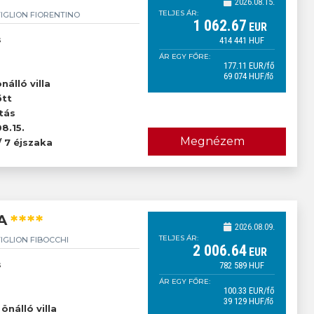
2026.08.15.
TELJES ÁR:
IGLION FIORENTINO
1 062
.67
EUR
s
414 441
HUF
ÁR EGY FŐRE:
177
.11
EUR
/fő
69 074
HUF
/fő
őtt
nálló villa
őtt
tás
8.15.
Megnézem
/ 7 éjszaka
****
A
2026.08.09.
TELJES ÁR:
IGLION FIBOCCHI
2 006
.64
EUR
s
782 589
HUF
ÁR EGY FŐRE:
100
.33
EUR
/fő
39 129
HUF
/fő
őtt
önálló villa