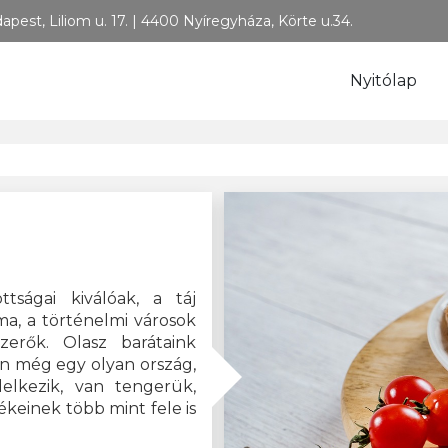
tazási Iroda
pest, Liliom u. 17. | 4400 Nyíregyháza, Körte u.34.
Nyitólap
ttságai kiválóak, a táj
ma, a történelmi városok
erők. Olasz barátaink
gon még egy olyan ország,
delkezik, van tengerük,
ékeinek több mint fele is