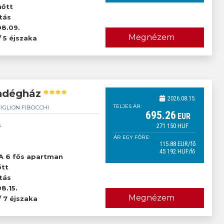
nőtt
tás
8.09.
Megnézem
/ 5 éjszaka
****
ndégház
2026.08.15.
TELJES ÁR:
IGLION FIBOCCHI
695
.26
EUR
s
271 150
HUF
ÁR EGY FŐRE:
115
.88
EUR
/fő
45 192
HUF
/fő
őtt
A 6 fős apartman
őtt
tás
8.15.
Megnézem
/ 7 éjszaka