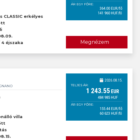
ÁR EGY FŐRE:
364
.00
EUR
/fő
141 960
HUF
/fő
őtt
s CLASSIC erkélyes
őtt
i
8.09.
Megnézem
/ 4 éjszaka
2026.08.15.
TELJES ÁR:
IGNANO
1 243
.55
EUR
s
484 985
HUF
ÁR EGY FŐRE:
155
.44
EUR
/fő
60 623
HUF
/fő
őtt
nálló villa
őtt
tás
8.15.