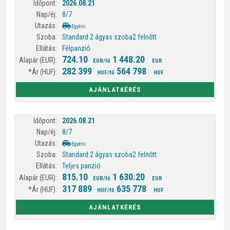
2026.08.21
8/7
Egyéni
Standard 2 ágyas szoba
2 felnőtt
Félpanzió
724.10
1 448.20
EUR/fő
EUR
282 399
564 798
HUF/fő
HUF
AJÁNLATKÉRÉS
2026.08.21
8/7
Egyéni
Standard 2 ágyas szoba
2 felnőtt
Teljes panzió
815.10
1 630.20
EUR/fő
EUR
317 889
635 778
HUF/fő
HUF
AJÁNLATKÉRÉS