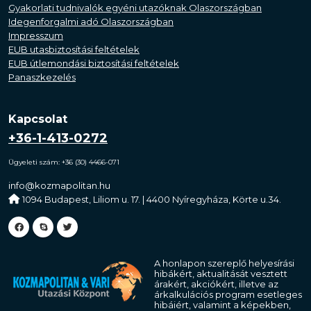
Gyakorlati tudnivalók egyéni utazóknak Olaszországban
Idegenforgalmi adó Olaszországban
Impresszum
EUB utasbiztosítási feltételek
EUB útlemondási biztosítási feltételek
Panaszkezelés
Kapcsolat
+36-1-413-0272
Ügyeleti szám: +36 (30) 4466-071
info@kozmapolitan.hu
1094 Budapest, Liliom u. 17. | 4400 Nyíregyháza, Körte u.34.
A honlapon szereplő helyesírási
hibákért, aktualitását vesztett
árakért, akciókért, illetve az
árkalkulációs program esetleges
hibáiért, valamint a képekben,