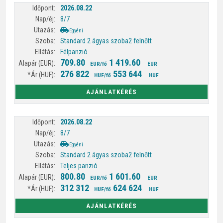
2026.08.22
8/7
Egyéni
Standard 2 ágyas szoba
2 felnőtt
Félpanzió
709.80
1 419.60
EUR/fő
EUR
276 822
553 644
HUF/fő
HUF
AJÁNLATKÉRÉS
2026.08.22
8/7
Egyéni
Standard 2 ágyas szoba
2 felnőtt
Teljes panzió
800.80
1 601.60
EUR/fő
EUR
312 312
624 624
HUF/fő
HUF
AJÁNLATKÉRÉS