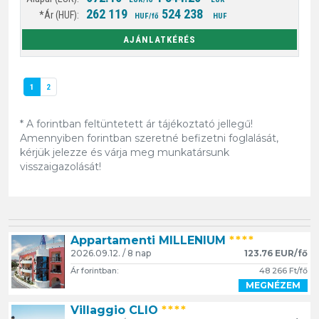
262 119
524 238
HUF/fő
HUF
AJÁNLATKÉRÉS
1
2
* A forintban feltüntetett ár tájékoztató jellegű!
Amennyiben forintban szeretné befizetni foglalását,
kérjük jelezze és várja meg munkatársunk
visszaigazolását!
Appartamenti MILLENIUM
****
2026.09.12. / 8 nap
123.76 EUR/fő
Ár forintban:
48 266 Ft/fő
MEGNÉZEM
Villaggio CLIO
****