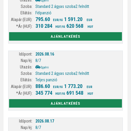
Egyéni
Standard 2 ágyas szoba
2 felnőtt
Félpanzió
795.60
1 591.20
EUR/fő
EUR
310 284
620 568
HUF/fő
HUF
AJÁNLATKÉRÉS
2026.08.16
8/7
Egyéni
Standard 2 ágyas szoba
2 felnőtt
Teljes panzió
886.60
1 773.20
EUR/fő
EUR
345 774
691 548
HUF/fő
HUF
AJÁNLATKÉRÉS
2026.08.17
8/7