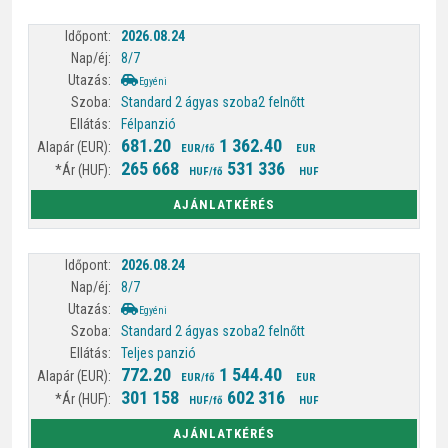
2026.08.24
8/7
Egyéni
Standard 2 ágyas szoba
2 felnőtt
Félpanzió
681.20
1 362.40
EUR/fő
EUR
265 668
531 336
HUF/fő
HUF
AJÁNLATKÉRÉS
2026.08.24
8/7
Egyéni
Standard 2 ágyas szoba
2 felnőtt
Teljes panzió
772.20
1 544.40
EUR/fő
EUR
301 158
602 316
HUF/fő
HUF
AJÁNLATKÉRÉS