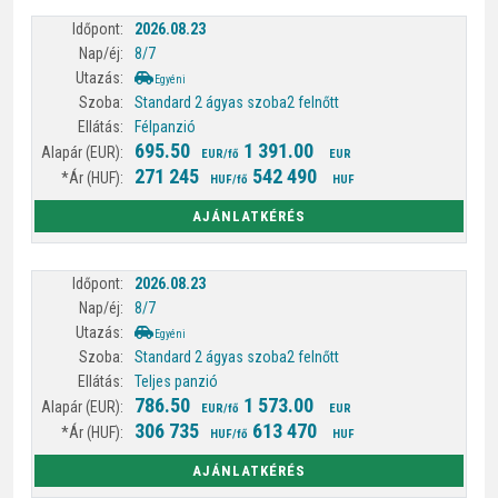
2026.08.23
8/7
Egyéni
Standard 2 ágyas szoba
2 felnőtt
Félpanzió
695.50
1 391.00
EUR/fő
EUR
271 245
542 490
HUF/fő
HUF
AJÁNLATKÉRÉS
2026.08.23
8/7
Egyéni
Standard 2 ágyas szoba
2 felnőtt
Teljes panzió
786.50
1 573.00
EUR/fő
EUR
306 735
613 470
HUF/fő
HUF
AJÁNLATKÉRÉS