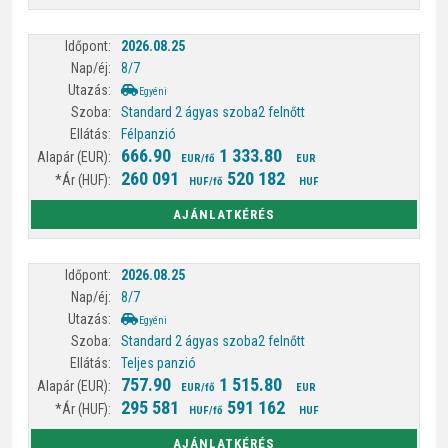
2026.08.25
8/7
Egyéni
Standard 2 ágyas szoba
2 felnőtt
Félpanzió
666.90
1 333.80
EUR/fő
EUR
260 091
520 182
HUF/fő
HUF
AJÁNLATKÉRÉS
2026.08.25
8/7
Egyéni
Standard 2 ágyas szoba
2 felnőtt
Teljes panzió
757.90
1 515.80
EUR/fő
EUR
295 581
591 162
HUF/fő
HUF
AJÁNLATKÉRÉS