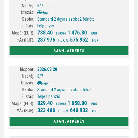
8/7
Egyéni
Standard 2 ágyas szoba
2 felnőtt
Félpanzió
738.40
1 476.80
EUR/fő
EUR
287 976
575 952
HUF/fő
HUF
AJÁNLATKÉRÉS
2026.08.20
8/7
Egyéni
Standard 2 ágyas szoba
2 felnőtt
Teljes panzió
829.40
1 658.80
EUR/fő
EUR
323 466
646 932
HUF/fő
HUF
AJÁNLATKÉRÉS