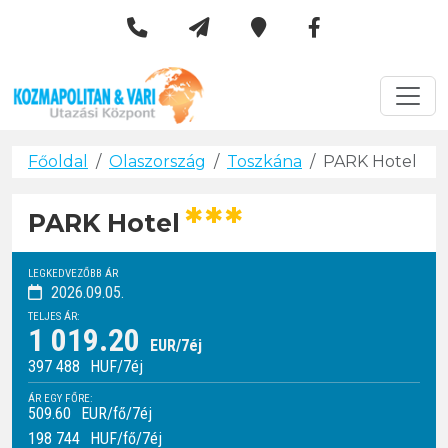
Kozmapolitan & Vári Utazási 
Városlátogatások
Főoldal
Olaszország
Toszkána
PARK Hotel
***
PARK Hotel
LEGKEDVEZŐBB ÁR
2026.09.05.
TELJES ÁR:
1 019.20
EUR/7éj
397 488
HUF
/7éj
ÁR EGY FŐRE:
509.60
EUR/fő/7éj
198 744
HUF
/fő/7éj