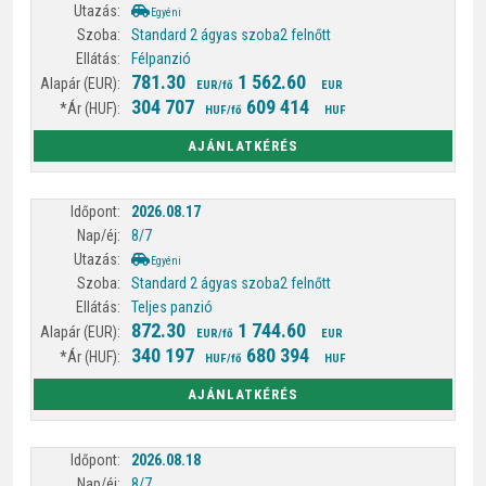
Egyéni
Standard 2 ágyas szoba
2 felnőtt
Félpanzió
781.30
1 562.60
EUR/fő
EUR
304 707
609 414
HUF/fő
HUF
AJÁNLATKÉRÉS
2026.08.17
8/7
Egyéni
Standard 2 ágyas szoba
2 felnőtt
Teljes panzió
872.30
1 744.60
EUR/fő
EUR
340 197
680 394
HUF/fő
HUF
AJÁNLATKÉRÉS
2026.08.18
8/7