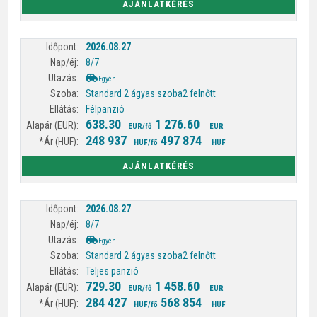
AJÁNLATKÉRÉS
2026.08.27
8/7
Egyéni
Standard 2 ágyas szoba
2 felnőtt
Félpanzió
638.30
1 276.60
EUR/fő
EUR
248 937
497 874
HUF/fő
HUF
AJÁNLATKÉRÉS
2026.08.27
8/7
Egyéni
Standard 2 ágyas szoba
2 felnőtt
Teljes panzió
729.30
1 458.60
EUR/fő
EUR
284 427
568 854
HUF/fő
HUF