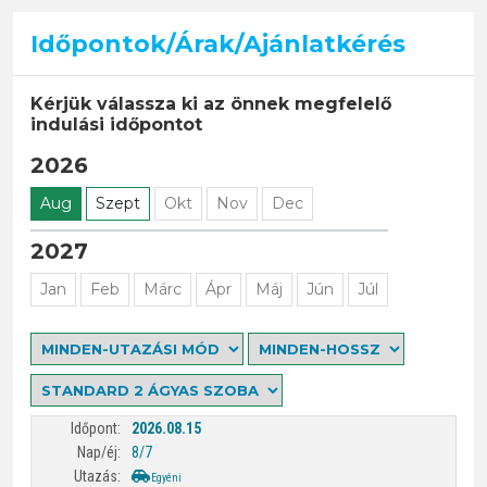
Időpontok/Árak/Ajánlatkérés
Kérjük válassza ki az önnek megfelelő
indulási időpontot
2026
Aug
Szept
Okt
Nov
Dec
2027
Jan
Feb
Márc
Ápr
Máj
Jún
Júl
2026.08.15
8/7
Egyéni