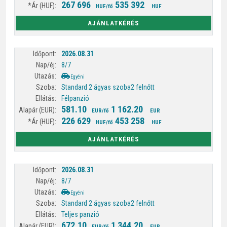
267 696
535 392
HUF/fő
HUF
AJÁNLATKÉRÉS
2026.08.31
8/7
Egyéni
Standard 2 ágyas szoba
2 felnőtt
Félpanzió
581.10
1 162.20
EUR/fő
EUR
226 629
453 258
HUF/fő
HUF
AJÁNLATKÉRÉS
2026.08.31
8/7
Egyéni
Standard 2 ágyas szoba
2 felnőtt
Teljes panzió
672.10
1 344.20
EUR/fő
EUR