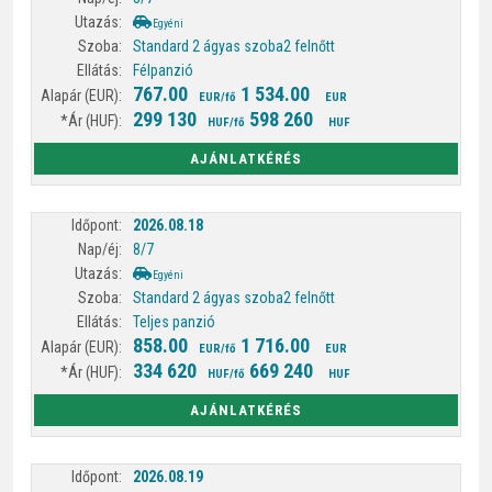
Egyéni
Standard 2 ágyas szoba
2 felnőtt
Félpanzió
767.00
1 534.00
EUR/fő
EUR
299 130
598 260
HUF/fő
HUF
AJÁNLATKÉRÉS
2026.08.18
8/7
Egyéni
Standard 2 ágyas szoba
2 felnőtt
Teljes panzió
858.00
1 716.00
EUR/fő
EUR
334 620
669 240
HUF/fő
HUF
AJÁNLATKÉRÉS
2026.08.19