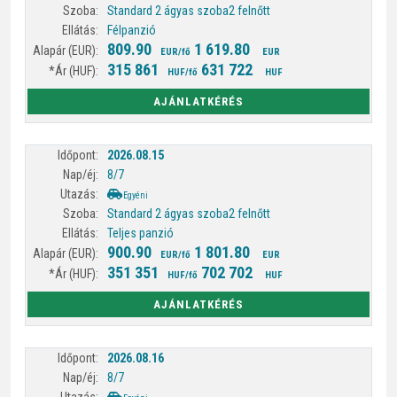
Standard 2 ágyas szoba
2 felnőtt
Félpanzió
809.90
1 619.80
EUR/fő
EUR
315 861
631 722
HUF/fő
HUF
AJÁNLATKÉRÉS
2026.08.15
8/7
Egyéni
Standard 2 ágyas szoba
2 felnőtt
Teljes panzió
900.90
1 801.80
EUR/fő
EUR
351 351
702 702
HUF/fő
HUF
AJÁNLATKÉRÉS
2026.08.16
8/7