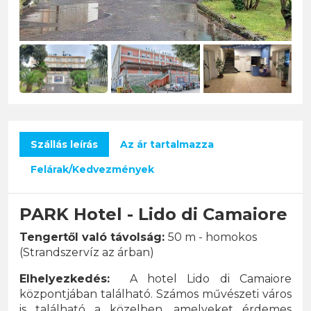
Szállás leírás
Az ár tartalmazza
Felárak/Kedvezmények
PARK Hotel - Lido di Camaiore
Tengertől való távolság:
50 m - homokos
(Strandszervíz az árban)
Elhelyezkedés:
A hotel Lido di Camaiore
központjában található. Számos művészeti város
is található a közelben, amelyeket érdemes