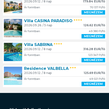
2026.09.12. / 8 nap
179.84 EUR/fő
Ár forintban:
70 137 Ft/fő
MEGNÉZEM
Villa CASINA PARADISO
****
2026.09.26. / 5 nap
126.62 EUR/fő
Ár forintban:
49 380 Ft/fő
MEGNÉZEM
Villa SABRINA
****
2026.09.12. / 8 nap
316.28 EUR/fő
Ár forintban:
123 347 Ft/fő
MEGNÉZEM
Residence VALBELLA
***
2026.09.12. / 8 nap
125.69 EUR/fő
Ár forintban:
49 021 Ft/fő
MEGNÉZEM