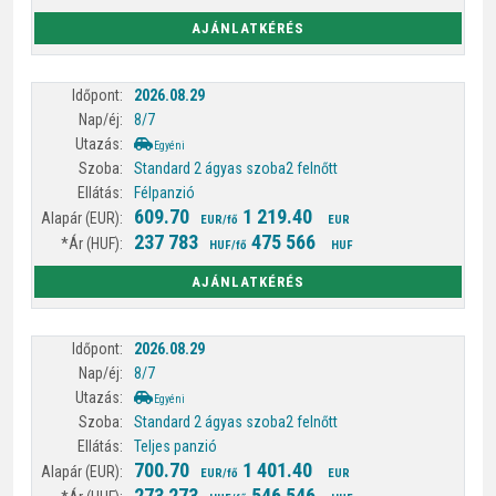
AJÁNLATKÉRÉS
2026.08.29
8/7
Egyéni
Standard 2 ágyas szoba
2 felnőtt
Félpanzió
609.70
1 219.40
EUR/fő
EUR
237 783
475 566
HUF/fő
HUF
AJÁNLATKÉRÉS
2026.08.29
8/7
Egyéni
Standard 2 ágyas szoba
2 felnőtt
Teljes panzió
700.70
1 401.40
EUR/fő
EUR
273 273
546 546