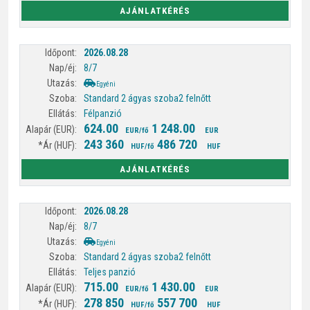
AJÁNLATKÉRÉS
2026.08.28
8/7
Egyéni
Standard 2 ágyas szoba
2 felnőtt
Félpanzió
624.00
1 248.00
EUR/fő
EUR
243 360
486 720
HUF/fő
HUF
AJÁNLATKÉRÉS
2026.08.28
8/7
Egyéni
Standard 2 ágyas szoba
2 felnőtt
Teljes panzió
715.00
1 430.00
EUR/fő
EUR
278 850
557 700
HUF/fő
HUF