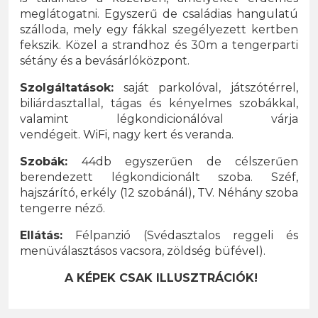
meglátogatni. Egyszerű de családias hangulatú
szálloda, mely egy fákkal szegélyezett kertben
fekszik. Közel a strandhoz és 30m a tengerparti
sétány és a bevásárlóközpont.
Szolgáltatások:
saját parkolóval, játszótérrel,
biliárdasztallal, tágas és kényelmes szobákkal,
valamint légkondicionálóval várja
vendégeit.
WiFi, nagy kert és veranda.
Szobák:
44db egyszerűen de célszerűen
berendezett légkondicionált szoba. Széf,
hajszárító, erkély (12 szobánál), TV. Néhány szoba
tengerre néző.
Ellátás:
Félpanzió (Svédasztalos reggeli és
menüválasztásos vacsora, zöldség büfével).
A KÉPEK CSAK ILLUSZTRÁCIÓK!