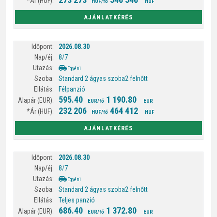
HUF/fő
HUF
AJÁNLATKÉRÉS
2026.08.30
8/7
Egyéni
Standard 2 ágyas szoba
2 felnőtt
Félpanzió
595.40
1 190.80
EUR/fő
EUR
232 206
464 412
HUF/fő
HUF
AJÁNLATKÉRÉS
2026.08.30
8/7
Egyéni
Standard 2 ágyas szoba
2 felnőtt
Teljes panzió
686.40
1 372.80
EUR/fő
EUR