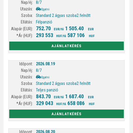
8/7
Egyéni
Standard 2 ágyas szoba
2 felnőtt
Félpanzió
752.70
1 505.40
EUR/fő
EUR
293 553
587 106
HUF/fő
HUF
AJÁNLATKÉRÉS
2026.08.19
8/7
Egyéni
Standard 2 ágyas szoba
2 felnőtt
Teljes panzió
843.70
1 687.40
EUR/fő
EUR
329 043
658 086
HUF/fő
HUF
AJÁNLATKÉRÉS
2026.08.20