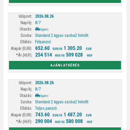
2026.08.26
8/7
Egyéni
Standard 2 ágyas szoba
2 felnőtt
Félpanzió
652.60
1 305.20
EUR/fő
EUR
254 514
509 028
HUF/fő
HUF
AJÁNLATKÉRÉS
2026.08.26
8/7
Egyéni
Standard 2 ágyas szoba
2 felnőtt
Teljes panzió
743.60
1 487.20
EUR/fő
EUR
290 004
580 008
HUF/fő
HUF