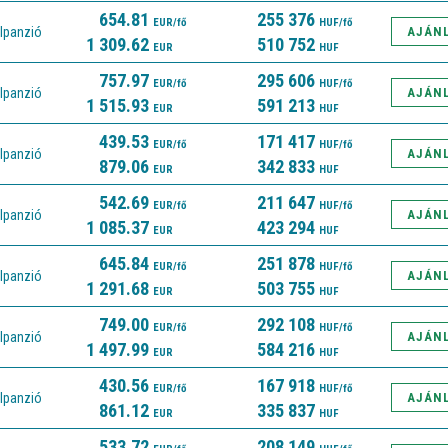
654.81
255 376
EUR/fő
HUF/fő
lpanzió
AJÁN
1 309.62
510 752
EUR
HUF
757.97
295 606
EUR/fő
HUF/fő
lpanzió
AJÁN
1 515.93
591 213
EUR
HUF
439.53
171 417
EUR/fő
HUF/fő
lpanzió
AJÁN
879.06
342 833
EUR
HUF
542.69
211 647
EUR/fő
HUF/fő
lpanzió
AJÁN
1 085.37
423 294
EUR
HUF
645.84
251 878
EUR/fő
HUF/fő
lpanzió
AJÁN
1 291.68
503 755
EUR
HUF
749.00
292 108
EUR/fő
HUF/fő
lpanzió
AJÁN
1 497.99
584 216
EUR
HUF
430.56
167 918
EUR/fő
HUF/fő
lpanzió
AJÁN
861.12
335 837
EUR
HUF
533.72
208 149