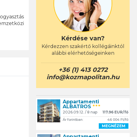
fogyasztás
emzetközi
Kérdése van?
Kérdezzen szakértő kollégáinktól
alábbi elérhetőségeinken
+36 (1) 413 0272
info@kozmapolitan.hu
Appartamenti
ALBATROS
***
2026.09.12. / 8 nap
117.96 EUR/fő
Ár forintban:
46 004 Ft/fő
MEGNÉZEM
Appartamenti