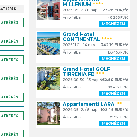
MILLENIUM
****
LATKÉRÉS
2026.09.12. / 8 nap
123.76 EUR/fő
Ár forintban:
48 266 Ft/fő
LATKÉRÉS
MEGNÉZEM
Grand Hotel
CONTINENTAL
****
LATKÉRÉS
2026.11.01. / 4 nap
342.19 EUR/fő
Ár forintban:
133 453 Ft/fő
MEGNÉZEM
LATKÉRÉS
Grand Hotel GOLF
TIRRENIA FB
***
LATKÉRÉS
2026.08.30. / 5 nap
462.80 EUR/fő
Ár forintban:
180 492 Ft/fő
MEGNÉZEM
LATKÉRÉS
Appartamenti LARA
**
2026.09.12. / 8 nap
102.49 EUR/fő
LATKÉRÉS
Ár forintban:
39 971 Ft/fő
MEGNÉZEM
LATKÉRÉS