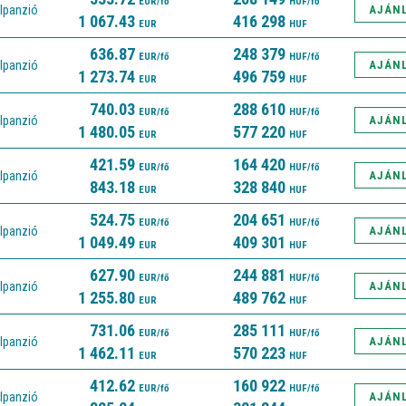
EUR/fő
HUF/fő
lpanzió
AJÁN
1 067.43
416 298
EUR
HUF
636.87
248 379
EUR/fő
HUF/fő
lpanzió
AJÁN
1 273.74
496 759
EUR
HUF
740.03
288 610
EUR/fő
HUF/fő
lpanzió
AJÁN
1 480.05
577 220
EUR
HUF
421.59
164 420
EUR/fő
HUF/fő
lpanzió
AJÁN
843.18
328 840
EUR
HUF
524.75
204 651
EUR/fő
HUF/fő
lpanzió
AJÁN
1 049.49
409 301
EUR
HUF
627.90
244 881
EUR/fő
HUF/fő
lpanzió
AJÁN
1 255.80
489 762
EUR
HUF
731.06
285 111
EUR/fő
HUF/fő
lpanzió
AJÁN
1 462.11
570 223
EUR
HUF
412.62
160 922
EUR/fő
HUF/fő
lpanzió
AJÁN