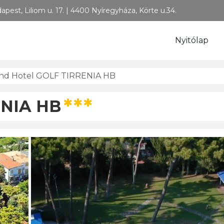
tazási Iroda
pest, Liliom u. 17. | 4400 Nyíregyháza, Körte u.34.
Nyitólap
nd Hotel GOLF TIRRENIA HB
***
ENIA HB