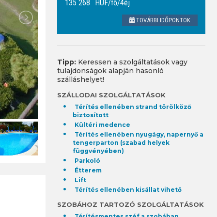
135 268
HUF
/fő/4éj
TOVÁBBI IDŐPONTOK
Tipp:
Keressen a szolgáltatások vagy
tulajdonságok alapján hasonló
szálláshelyet!
SZÁLLODAI SZOLGÁLTATÁSOK
Térítés ellenében strand törölköző
biztosított
Kültéri medence
Térítés ellenében nyugágy, napernyő a
tengerparton (szabad helyek
függvényében)
Parkoló
Étterem
Lift
Térítés ellenében kisállat vihető
SZOBÁHOZ TARTOZÓ SZOLGÁLTATÁSOK
Térítésmentes széf a szobában