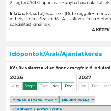
2 Légterű/BILO apartman konyha használattal leké
Ellátás:
fél, és teljes panzió (Büfé reggeli + menüv
a helyszínen fizetendő. A szálloda éttermében
specialitást kínálnak.
A KÉPEK
Időpontok/Árak/Ajánlatkérés
Kérjük válassza ki az önnek megfelelő indulási
2026
2027
Aug
Szept
Okt
Nov
Dec
Jan
Feb
Már