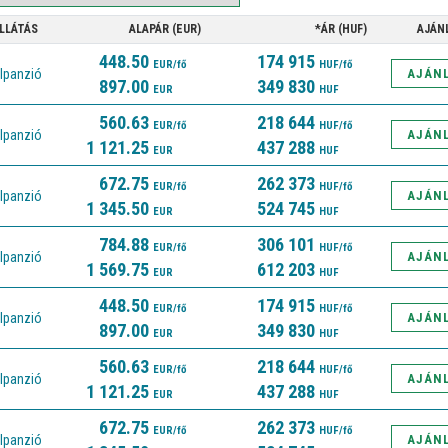
LLÁTÁS
ALAPÁR (EUR)
*ÁR (HUF)
AJÁN
448.50
174 915
EUR/fő
HUF/fő
lpanzió
AJÁN
897.00
349 830
EUR
HUF
560.63
218 644
EUR/fő
HUF/fő
lpanzió
AJÁN
1 121.25
437 288
EUR
HUF
672.75
262 373
EUR/fő
HUF/fő
lpanzió
AJÁN
1 345.50
524 745
EUR
HUF
784.88
306 101
EUR/fő
HUF/fő
lpanzió
AJÁN
1 569.75
612 203
EUR
HUF
448.50
174 915
EUR/fő
HUF/fő
lpanzió
AJÁN
897.00
349 830
EUR
HUF
560.63
218 644
EUR/fő
HUF/fő
lpanzió
AJÁN
1 121.25
437 288
EUR
HUF
672.75
262 373
EUR/fő
HUF/fő
lpanzió
AJÁN