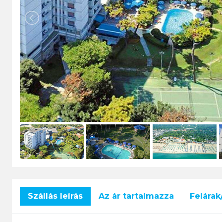
Szállás leírás
Az ár tartalmazza
Felára