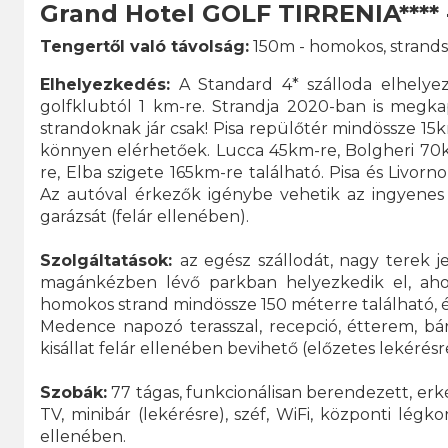
Grand Hotel GOLF TIRRENIA**** 
Tengertől való távolság:
150m - homokos, strandsz
Elhelyezkedés:
A Standard 4* szálloda elhelyez
golfklubtól 1 km-re. Strandja 2020-ban is megk
strandoknak jár csak! Pisa repülőtér mindössze 1
könnyen elérhetőek. Lucca 45km-re, Bolgheri 70k
re, Elba szigete 165km-re található. Pisa és Livo
Az autóval érkezők igénybe vehetik az ingyenes s
garázsát (felár ellenében).
Szolgáltatások:
az egész szállodát, nagy terek je
magánkézben lévő parkban helyezkedik el, ahol
homokos strand mindössze 150 méterre található, é
Medence napozó terasszal, recepció, étterem, bár
kisállat felár ellenében bevihető (előzetes lekérésr
Szobák:
77 tágas, funkcionálisan berendezett, erk
TV, minibár (lekérésre), széf, WiFi, központi légk
ellenében.