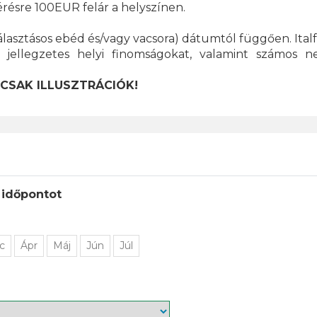
résre 100EUR felár a helyszínen.
álasztásos ebéd és/vagy vacsora) dátumtól függően. Ital
 jellegzetes helyi finomságokat, valamint számos n
 CSAK ILLUSZTRÁCIÓK!
 időpontot
c
Ápr
Máj
Jún
Júl