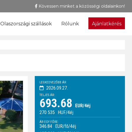
Kövessen minket a közösségi oldalainkon!
Olaszországi szállások
Rólunk
Ajánlatkérés
LEGKEDVEZŐBB ÁR
2026.09.27.
TELJES ÁR:
693.68
EUR/4éj
270 535
HUF
/4éj
ÁR EGY FŐRE:
346.84
EUR/fő/4éj