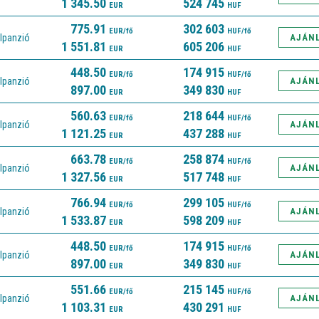
1 345.50
524 745
EUR
HUF
775.91
302 603
EUR/fő
HUF/fő
lpanzió
AJÁN
1 551.81
605 206
EUR
HUF
448.50
174 915
EUR/fő
HUF/fő
lpanzió
AJÁN
897.00
349 830
EUR
HUF
560.63
218 644
EUR/fő
HUF/fő
lpanzió
AJÁN
1 121.25
437 288
EUR
HUF
663.78
258 874
EUR/fő
HUF/fő
lpanzió
AJÁN
1 327.56
517 748
EUR
HUF
766.94
299 105
EUR/fő
HUF/fő
lpanzió
AJÁN
1 533.87
598 209
EUR
HUF
448.50
174 915
EUR/fő
HUF/fő
lpanzió
AJÁN
897.00
349 830
EUR
HUF
551.66
215 145
EUR/fő
HUF/fő
lpanzió
AJÁN
1 103.31
430 291
EUR
HUF