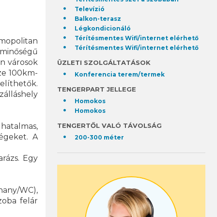
Televízió
Balkon-terasz
Légkondicionáló
Térítésmentes Wifi/internet elérhető
mopolitan
Térítésmentes Wifi/internet elérhető
 minőségű
án városok
ÜZLETI SZOLGÁLTATÁSOK
nze 100km-
Konferencia terem/termek
elíthetők.
TENGERPART JELLEGE
zálláshely
Homokos
Homokos
 hatalmas,
TENGERTŐL VALÓ TÁVOLSÁG
égeket. A
200-300 méter
arázs. Egy
uhany/WC),
zoba felár