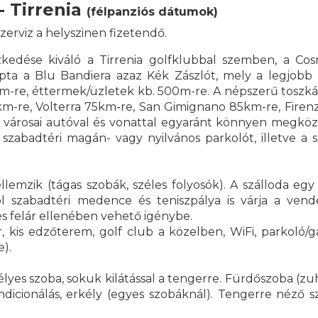
- Tirrenia
(félpanziós dátumok)
erviz a helyszinen fizetendő.
kedése kiváló a Tirrenia golfklubbal szemben, a Cos
apta a Blu Bandiera azaz Kék Zászlót, mely a legjobb
5km-re, éttermek/üzletek kb. 500m-re. A népszerű toszk
m-re, Volterra 75km-re, San Gimignano 85km-re, Fire
rno városai autóval és vonattal egyaránt könnyen megköz
zabadtéri magán- vagy nyilvános parkolót, illetve a s
llemzik (tágas szobák, széles folyosók). A szálloda egy
 szabadtéri medence és teniszpálya is várja a vend
s felár ellenében vehető igénybe.
, kis edzőterem, golf club a közelben, WiFi, parkoló/g
e).
élyes szoba, sokuk kilátással a tengerre. Fürdőszoba (z
ondicionálás, erkély (egyes szobáknál). Tengerre néző s